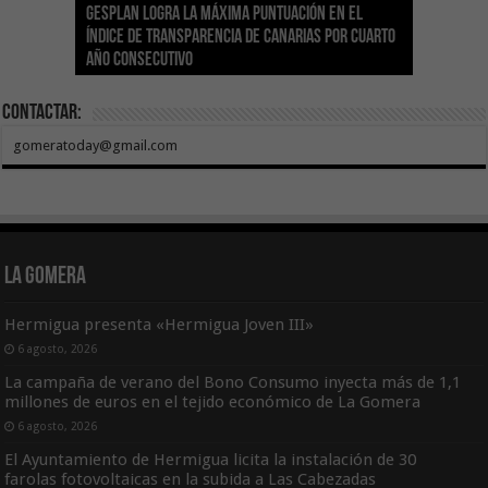
Gesplan logra la máxima puntuación en el
El Gobierno canario concede ayudas del
Transición Ecológica coordina con Ashotel su
Visocan incorpora 170 pisos a su parque de
Sanidad refuerza la capacidad diagnóstica de
Índice de Transparencia de Canarias por cuarto
POSEICAN-Pesca al sector por valor de 7,09 M€
adhesión a la Red de Refugios Climáticos de
vivienda protegida en régimen de alquiler
los centros de salud con el impulso de la
El Gobierno de Canarias convoca el Concurso de
año consecutivo
tras aumentar las cuantías
Canarias
asequible de Tenerife
ecografía clínica
Sal Marina Agrocanarias 2026
Contactar:
gomeratoday@gmail.com
La Gomera
Hermigua presenta «Hermigua Joven III»
6 agosto, 2026
La campaña de verano del Bono Consumo inyecta más de 1,1
millones de euros en el tejido económico de La Gomera
6 agosto, 2026
El Ayuntamiento de Hermigua licita la instalación de 30
farolas fotovoltaicas en la subida a Las Cabezadas