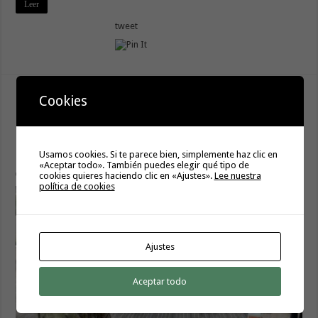
Leer
tweet
El Mando de Canarias realiza la
Cookies
desinfección de centros de salud en
Lanzarote en su apoyo constante en la
lucha contra la covid 19
Usamos cookies. Si te parece bien, simplemente haz clic en
«Aceptar todo». También puedes elegir qué tipo de
20 enero, 2021
cookies quieres haciendo clic en «Ajustes».
Lee nuestra
política de cookies
Ajustes
Aceptar todo