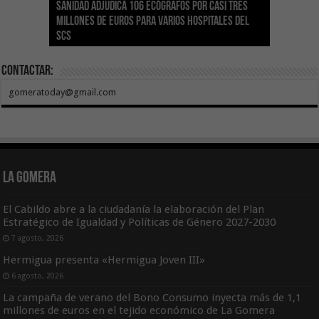
Sanidad adjudica 106 ecógrafos por casi tres
Gesplan logra la máxima puntuación en el
El Gobierno canario concede ayudas del
Transición Ecológica coordina con Ashotel su
Visocan incorpora 170 pisos a su parque de
Sanidad refuerza la capacidad diagnóstica de
millones de euros para varios hospitales del
Índice de Transparencia de Canarias por cuarto
POSEICAN-Pesca al sector por valor de 7,09 M€
adhesión a la Red de Refugios Climáticos de
vivienda protegida en régimen de alquiler
los centros de salud con el impulso de la
SCS
año consecutivo
tras aumentar las cuantías
Canarias
asequible de Tenerife
ecografía clínica
Contactar:
gomeratoday@gmail.com
La Gomera
El Cabildo abre a la ciudadanía la elaboración del Plan
Estratégico de Igualdad y Políticas de Género 2027-2030
7 agosto, 2026
Hermigua presenta «Hermigua Joven III»
6 agosto, 2026
La campaña de verano del Bono Consumo inyecta más de 1,1
millones de euros en el tejido económico de La Gomera