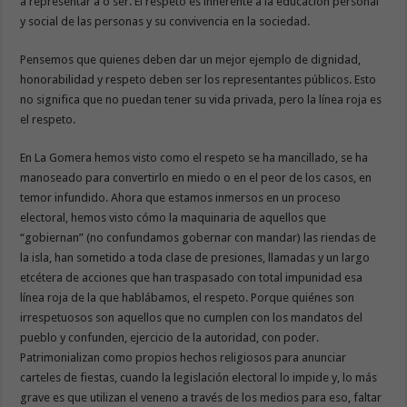
a representar a o ser. El respeto es inherente a la educación personal
y social de las personas y su convivencia en la sociedad.
Pensemos que quienes deben dar un mejor ejemplo de dignidad,
honorabilidad y respeto deben ser los representantes públicos. Esto
no significa que no puedan tener su vida privada, pero la línea roja es
el respeto.
En La Gomera hemos visto como el respeto se ha mancillado, se ha
manoseado para convertirlo en miedo o en el peor de los casos, en
temor infundido. Ahora que estamos inmersos en un proceso
electoral, hemos visto cómo la maquinaria de aquellos que
“gobiernan” (no confundamos gobernar con mandar) las riendas de
la isla, han sometido a toda clase de presiones, llamadas y un largo
etcétera de acciones que han traspasado con total impunidad esa
línea roja de la que hablábamos, el respeto. Porque quiénes son
irrespetuosos son aquellos que no cumplen con los mandatos del
pueblo y confunden, ejercicio de la autoridad, con poder.
Patrimonializan como propios hechos religiosos para anunciar
carteles de fiestas, cuando la legislación electoral lo impide y, lo más
grave es que utilizan el veneno a través de los medios para eso, faltar