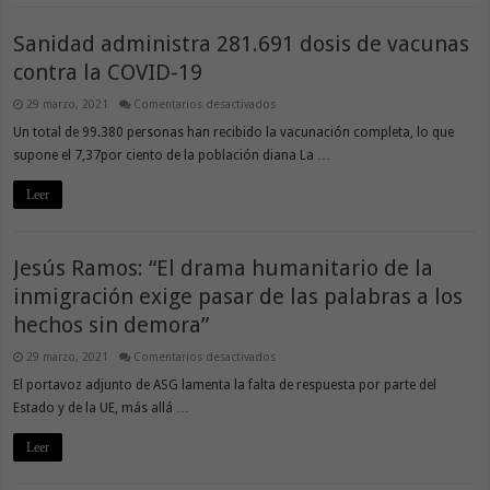
Sanidad administra 281.691 dosis de vacunas
contra la COVID-19
en
29 marzo, 2021
Comentarios desactivados
Sanidad
administra
Un total de 99.380 personas han recibido la vacunación completa, lo que
281.691
supone el 7,37por ciento de la población diana La …
dosis
de
vacunas
Leer
contra
la
COVID-
19
Jesús Ramos: “El drama humanitario de la
inmigración exige pasar de las palabras a los
hechos sin demora”
en
29 marzo, 2021
Comentarios desactivados
Jesús
Ramos:
El portavoz adjunto de ASG lamenta la falta de respuesta por parte del
“El
Estado y de la UE, más allá …
drama
humanitario
de
Leer
la
inmigración
exige
pasar