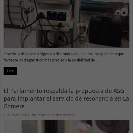
endoscopia
de
última
generación
El servicio de Aparato Digestivo dispondrá de un nuevo equipamiento que
favorece un diagnóstico más preciso y la posibilidad de …
Leer
El Parlamento respalda la propuesta de ASG
para implantar el servicio de resonancia en La
Gomera
en
27 marzo, 2021
Comentarios desactivados
El
Parlamento
respalda
la
propuesta