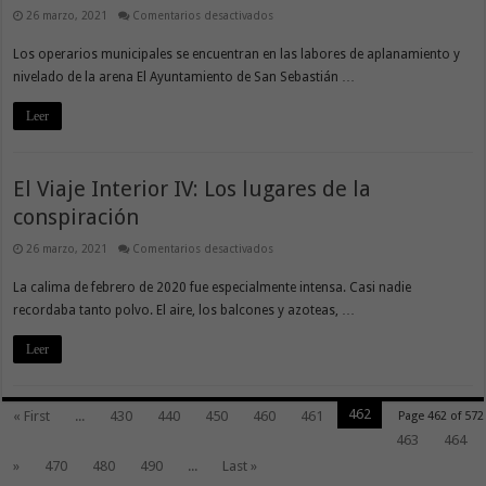
sólo
en
26 marzo, 2021
Comentarios desactivados
día
Comienza
el
Los operarios municipales se encuentran en las labores de aplanamiento y
acondicionamiento
de
nivelado de la arena El Ayuntamiento de San Sebastián …
las
playas
capitalinas
Leer
con
motivo
de
Semana
Santa
El Viaje Interior IV: Los lugares de la
y
con
vista
conspiración
previa
al
en
26 marzo, 2021
Comentarios desactivados
verano
El
Viaje
La calima de febrero de 2020 fue especialmente intensa. Casi nadie
Interior
IV:
recordaba tanto polvo. El aire, los balcones y azoteas, …
Los
lugares
de
Leer
la
conspiración
462
« First
...
430
440
450
460
461
Page 462 of 572
463
464
»
470
480
490
...
Last »