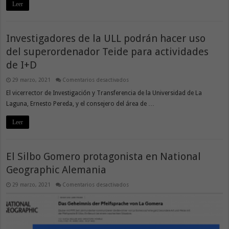
Leer
Investigadores de la ULL podrán hacer uso
del superordenador Teide para actividades
de I+D
en
29 marzo, 2021
Comentarios desactivados
Investigadores
de
El vicerrector de Investigación y Transferencia de la Universidad de La
la
Laguna, Ernesto Pereda, y el consejero del área de …
ULL
podrán
hacer
Leer
uso
del
superordenador
Teide
para
actividades
El Silbo Gomero protagonista en National
de
I+D
Geographic Alemania
en
29 marzo, 2021
Comentarios desactivados
El
Silbo
Gomero
protagonista
en
National
Geographic