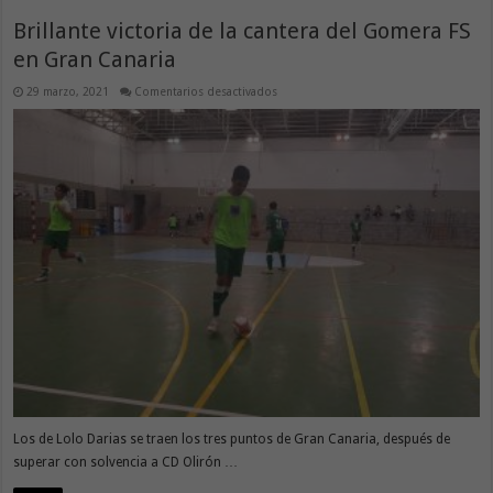
de
las
Brillante victoria de la cantera del Gomera FS
palabras
a
en Gran Canaria
los
hechos
sin
en
29 marzo, 2021
Comentarios desactivados
demora”
Brillante
victoria
de
la
cantera
del
Gomera
FS
en
Gran
Canaria
Los de Lolo Darias se traen los tres puntos de Gran Canaria, después de
superar con solvencia a CD Olirón …