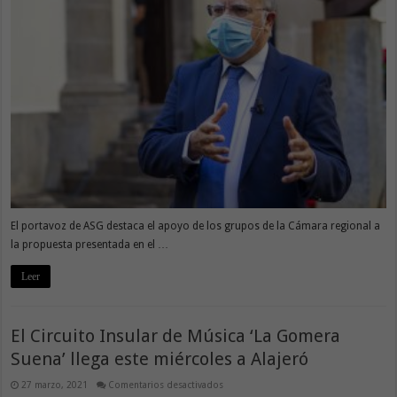
de
ASG
para
implantar
el
servicio
de
resonancia
en
La
Gomera
El portavoz de ASG destaca el apoyo de los grupos de la Cámara regional a
la propuesta presentada en el …
Leer
El Circuito Insular de Música ‘La Gomera
Suena’ llega este miércoles a Alajeró
en
27 marzo, 2021
Comentarios desactivados
El