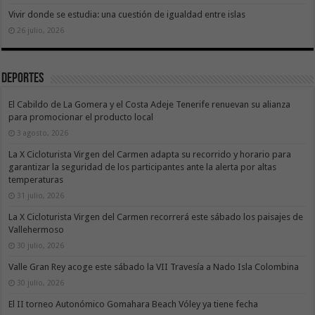
Vivir donde se estudia: una cuestión de igualdad entre islas
26 julio, 2026
Deportes
El Cabildo de La Gomera y el Costa Adeje Tenerife renuevan su alianza
para promocionar el producto local
3 agosto, 2026
La X Cicloturista Virgen del Carmen adapta su recorrido y horario para
garantizar la seguridad de los participantes ante la alerta por altas
temperaturas
31 julio, 2026
La X Cicloturista Virgen del Carmen recorrerá este sábado los paisajes de
Vallehermoso
30 julio, 2026
Valle Gran Rey acoge este sábado la VII Travesía a Nado Isla Colombina
30 julio, 2026
El II torneo Autonómico Gomahara Beach Vóley ya tiene fecha