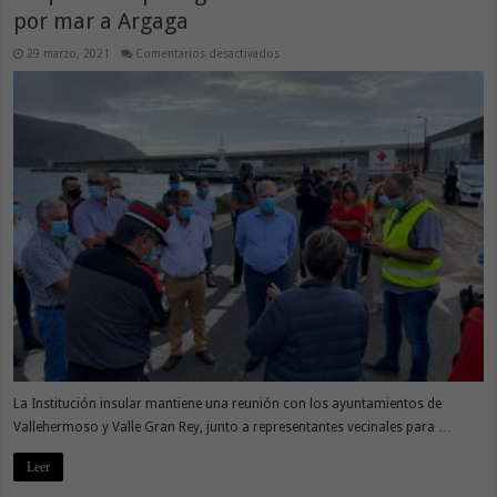
por mar a Argaga
en
29 marzo, 2021
Comentarios desactivados
El
Cabildo
activa
un
mecanismo
de
cooperación
para
garantizar
la
accesibilidad
por
mar
a
Argaga
La Institución insular mantiene una reunión con los ayuntamientos de
Vallehermoso y Valle Gran Rey, junto a representantes vecinales para …
Leer