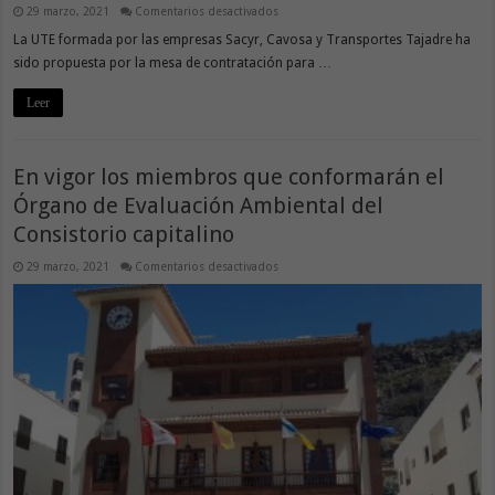
en
29 marzo, 2021
Comentarios desactivados
La
Consejería
La UTE formada por las empresas Sacyr, Cavosa y Transportes Tajadre ha
de
sido propuesta por la mesa de contratación para …
Obras
Públicas,
Transportes
Leer
y
Vivienda
adjudica
la
obra
de
En vigor los miembros que conformarán el
mejora
de
Órgano de Evaluación Ambiental del
la
carretera
Consistorio capitalino
entre
Tijarafe
y
en
29 marzo, 2021
Comentarios desactivados
La
En
Punta
vigor
por
los
49,3
miembros
millones
que
de
conformarán
euros
el
Órgano
de
Evaluación
Ambiental
del
Consistorio
capitalino