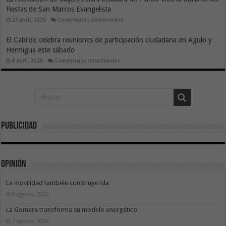
en
Transportador
Fiestas de San Marcos Evangelista
directo
de
y
Agulo»
en
23 abril, 2026
Comentarios desactivados
el
por
La
beso
Pablo
Asociación
más
Jerez
de
bonito
El Cabildo celebra reuniones de participación ciudadana en Agulo y
Sabater
Mujeres
del
Hermigua este sábado
Gara
mundo
instalará
en
8 abril, 2026
Comentarios desactivados
un
El
Punto
Cabildo
Violeta
celebra
durante
reuniones
las
de
Fiestas
participación
de
ciudadana
San
en
Marcos
Agulo
Evangelista
y
Publicidad
Hermigua
este
sábado
Opinión
La movilidad también construye isla
9 agosto, 2026
La Gomera transforma su modelo energético
2 agosto, 2026