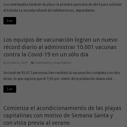
el
Los interesados tendrán de plazo la primera quincena de abril para solicitar
plazo
de
el trámite La escuela infantil de Vallehermoso, dependiente …
preinscripción
de
la
Leer
escuela
infantil
de
Vallehermoso
Los equipos de vacunación logran un nuevo
récord diario al administrar 10.001 vacunas
contra la Covid-19 en un sólo día
en
26 marzo, 2021
Comentarios desactivados
Los
equipos
Un total de 95.017 personas han recibido la vacunación completa con dos
de
vacunación
dosis, lo que supone que el 7,05 por ciento de la población diana está …
logran
un
nuevo
Leer
récord
diario
al
administrar
10.001
Comienza el acondicionamiento de las playas
vacunas
contra
la
capitalinas con motivo de Semana Santa y
Covid-
19
con vista previa al verano
en
un