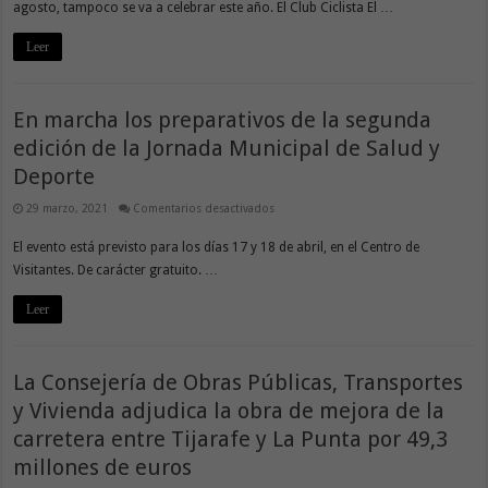
agosto, tampoco se va a celebrar este año. El Club Ciclista El …
El
Fogueo
suspende
Leer
la
VI
Cicloturista
Virgen
del
Carmen
En marcha los preparativos de la segunda
edición de la Jornada Municipal de Salud y
Deporte
en
29 marzo, 2021
Comentarios desactivados
En
marcha
El evento está previsto para los días 17 y 18 de abril, en el Centro de
los
preparativos
Visitantes. De carácter gratuito. …
de
la
segunda
Leer
edición
de
la
Jornada
Municipal
La Consejería de Obras Públicas, Transportes
de
Salud
y
y Vivienda adjudica la obra de mejora de la
Deporte
carretera entre Tijarafe y La Punta por 49,3
millones de euros