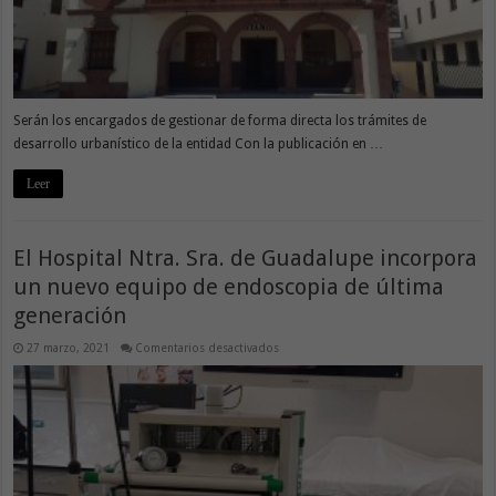
Serán los encargados de gestionar de forma directa los trámites de
desarrollo urbanístico de la entidad Con la publicación en …
Leer
El Hospital Ntra. Sra. de Guadalupe incorpora
un nuevo equipo de endoscopia de última
generación
en
27 marzo, 2021
Comentarios desactivados
El
Hospital
Ntra.
Sra.
de
Guadalupe
incorpora
un
nuevo
equipo
de