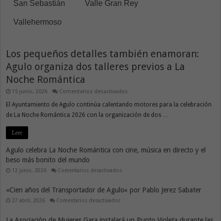
San Sebastián
Valle Gran Rey
Vallehermoso
Los pequeños detalles también enamoran:
Agulo organiza dos talleres previos a La
Noche Romántica
en
15 junio, 2026
Comentarios desactivados
Los
pequeños
El Ayuntamiento de Agulo continúa calentando motores para la celebración
detalles
de La Noche Romántica 2026 con la organización de dos …
también
enamoran:
Agulo
Leer
organiza
dos
talleres
Agulo celebra La Noche Romántica con cine, música en directo y el
previos
beso más bonito del mundo
a
La
en
12 junio, 2026
Comentarios desactivados
Noche
Agulo
Romántica
celebra
La
«Cien años del Transportador de Agulo» por Pablo Jerez Sabater
Noche
Romántica
en
27 abril, 2026
Comentarios desactivados
con
«Cien
cine,
años
música
del
La Asociación de Mujeres Gara instalará un Punto Violeta durante las