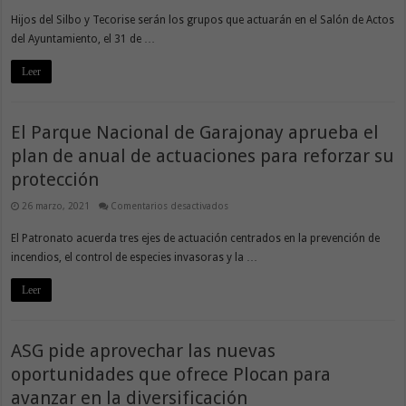
Circuito
Hijos del Silbo y Tecorise serán los grupos que actuarán en el Salón de Actos
Insular
de
del Ayuntamiento, el 31 de …
Música
‘La
Gomera
Leer
Suena’
llega
este
miércoles
a
El Parque Nacional de Garajonay aprueba el
Alajeró
plan de anual de actuaciones para reforzar su
protección
en
26 marzo, 2021
Comentarios desactivados
El
Parque
El Patronato acuerda tres ejes de actuación centrados en la prevención de
Nacional
de
incendios, el control de especies invasoras y la …
Garajonay
aprueba
el
Leer
plan
de
anual
de
actuaciones
ASG pide aprovechar las nuevas
para
reforzar
su
oportunidades que ofrece Plocan para
protección
avanzar en la diversificación