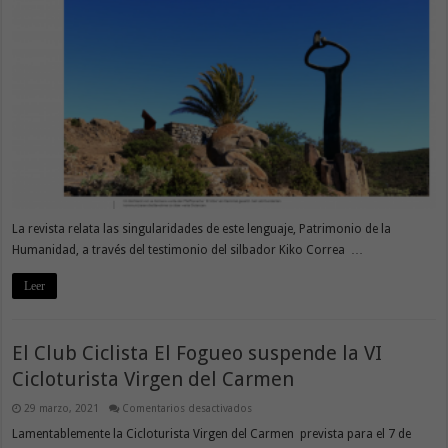
Alemania
La revista relata las singularidades de este lenguaje, Patrimonio de la
Humanidad, a través del testimonio del silbador Kiko Correa …
Leer
El Club Ciclista El Fogueo suspende la VI
Cicloturista Virgen del Carmen
en
29 marzo, 2021
Comentarios desactivados
El
Club
Lamentablemente la Cicloturista Virgen del Carmen prevista para el 7 de
Ciclista