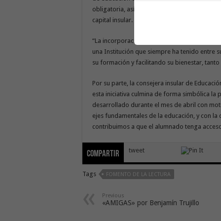
obligatoria, así como el servicio de transport
capital insular.
“La incorporación de estos lotes de libros 
una Institución que siempre ha tenido entre s
su formación y facilitando su bienestar, tanto
Por su parte, la consejera insular de Educaci
esta iniciativa culmina de forma simbólica l
desarrollado durante el mes de abril con motiv
ejes fundamentales de la educación, y con la 
contribuimos a que el alumnado tenga acceso a
tweet
Compartir
Tags
FOMENTO DE LA LECTURA
Previous
«AMIGAS» por Benjamín Trujillo