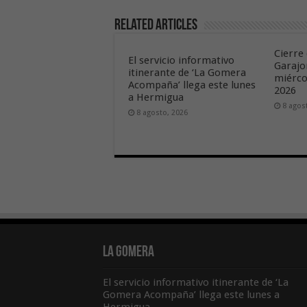
Related Articles
Cierre 
El servicio informativo
Garajo
itinerante de ‘La Gomera
miérco
Acompaña’ llega este lunes
2026
a Hermigua
8 agos
8 agosto, 2026
La Gomera
El servicio informativo itinerante de ‘La
Gomera Acompaña’ llega este lunes a
Hermigua