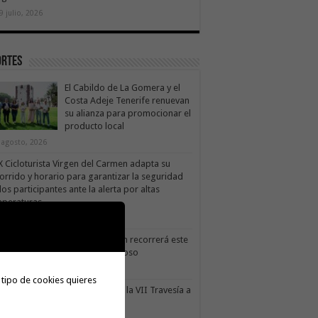
9 julio, 2026
ortes
El Cabildo de La Gomera y el
Costa Adeje Tenerife renuevan
su alianza para promocionar el
producto local
 agosto, 2026
X Cicloturista Virgen del Carmen adapta su
orrido y horario para garantizar la seguridad
los participantes ante la alerta por altas
mperaturas
1 julio, 2026
X Cicloturista Virgen del Carmen recorrerá este
ado los paisajes de Vallehermoso
0 julio, 2026
 tipo de cookies quieres
le Gran Rey acoge este sábado la VII Travesía a
do Isla Colombina