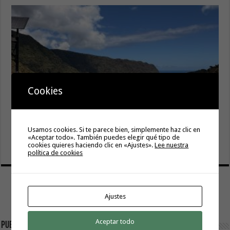
Cookies
El Ayuntamiento de Hermigua licita la instalación de 30
Usamos cookies. Si te parece bien, simplemente haz clic en
farolas fotovoltaicas en la subida a Las Cabezadas
«Aceptar todo». También puedes elegir qué tipo de
cookies quieres haciendo clic en «Ajustes».
Lee nuestra
6 agosto, 2026
política de cookies
Ajustes
Aceptar todo
Publicidad