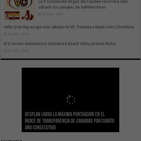
La X Cicloturista Virgen del Carmen recorrerá este
sábado los paisajes de Vallehermoso
30 julio, 2026
Valle Gran Rey acoge este sábado la VII Travesía a Nado Isla Colombina
30 julio, 2026
El II torneo Autonómico Gomahara Beach Vóley ya tiene fecha
27 julio, 2026
Gesplan logra la máxima puntuación en el
El Gobierno canario concede ayudas del
Transición Ecológica coordina con Ashotel su
Visocan incorpora 170 pisos a su parque de
Sanidad refuerza la capacidad diagnóstica de
Índice de Transparencia de Canarias por cuarto
POSEICAN-Pesca al sector por valor de 7,09 M€
adhesión a la Red de Refugios Climáticos de
vivienda protegida en régimen de alquiler
los centros de salud con el impulso de la
El Gobierno de Canarias convoca el Concurso de
año consecutivo
tras aumentar las cuantías
Canarias
asequible de Tenerife
ecografía clínica
Sal Marina Agrocanarias 2026