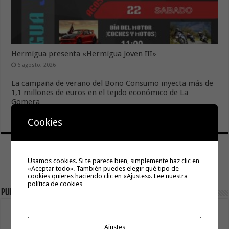
Hermigua presenta «Hermigua Joven III»
6 agosto, 2026
La campaña de verano del Bono Consumo inyecta más de
1,1 millones de euros en el tejido económico de La
Gomera
6 agosto, 2026
Cookies
Usamos cookies. Si te parece bien, simplemente haz clic en
«Aceptar todo». También puedes elegir qué tipo de
cookies quieres haciendo clic en «Ajustes».
Lee nuestra
política de cookies
Publicidad
Ajustes