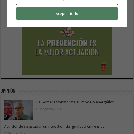
Aceptar todo
Opinión
La Gomera transforma su modelo energético
2 agosto, 2026
Vivir donde se estudia: una cuestión de igualdad entre islas
26 julio, 2026