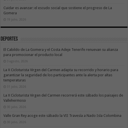
Cuidar es avanzar: el escudo social que sostiene el progreso de La
Gomera
19 julio, 2026
Deportes
El Cabildo de La Gomera y el Costa Adeje Tenerife renuevan su alianza
para promocionar el producto local
3 agosto, 2026
La X Cicloturista Virgen del Carmen adapta su recorrido y horario para
garantizar la seguridad de los participantes ante la alerta por altas
temperaturas
31 julio, 2026
La X Cicloturista Virgen del Carmen recorrerá este sábado los paisajes de
Vallehermoso
30 julio, 2026
Valle Gran Rey acoge este sábado la VII Travesía a Nado Isla Colombina
30 julio, 2026