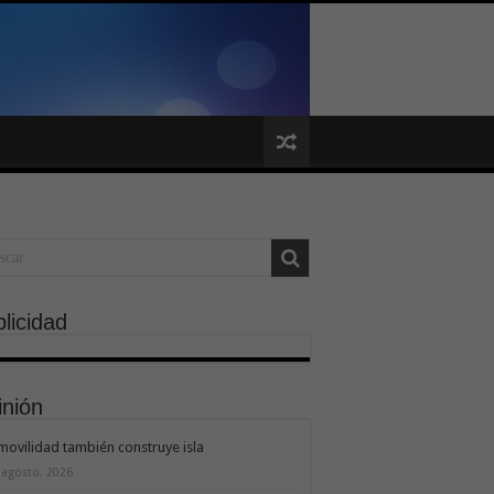
licidad
inión
movilidad también construye isla
 agosto, 2026