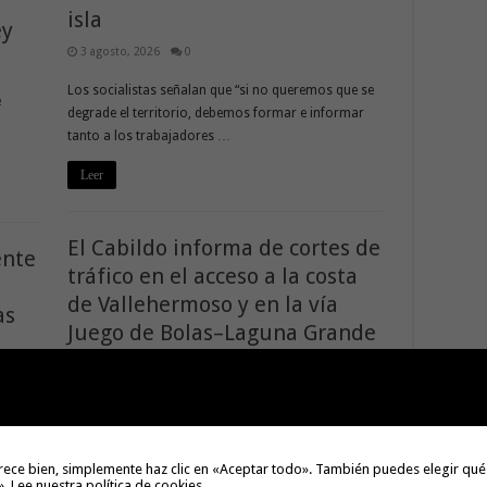
isla
ey
3 agosto, 2026
0
Los socialistas señalan que “si no queremos que se
e
degrade el territorio, debemos formar e informar
tanto a los trabajadores …
Leer
El Cabildo informa de cortes de
ente
tráfico en el acceso a la costa
de Vallehermoso y en la vía
as
Juego de Bolas–Laguna Grande
1 agosto, 2026
0
Las restricciones comenzarán el lunes 3 de agosto y
xión
son necesarias para ejecutar trabajos de
ación
estabilización de taludes y acondicionamiento …
rece bien, simplemente haz clic en «Aceptar todo». También puedes elegir qué
».
Lee nuestra política de cookies