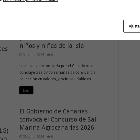
Leer
El Campamento de Verano de
Ajuste
El Cedro finaliza con la
 y
participación de más de 200
niños y niñas de la isla
tes
31 julio, 2026
0
La iniciativa promovida por el Cabildo insular
concluye tras cinco semanas de convivencia,
educación en valores, y ocio saludable en …
Leer
El Gobierno de Canarias
convoca el Concurso de Sal
Marina Agrocanarias 2026
LG)
30 julio, 2026
0
ivo