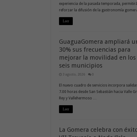
experiencia de la pasada temporada, permitir
reforzar la difusión de la gastronomía gome
Leer
GuaguaGomera ampliará u
30% sus frecuencias para
mejorar la movilidad en los
seis municipios
3 agosto, 2026
0
El nuevo cuadro de servicios incorpora salidas
7.00 horas desde San Sebastián hacia Valle G
Rey y Vallehermoso …
Leer
La Gomera celebra con éxito