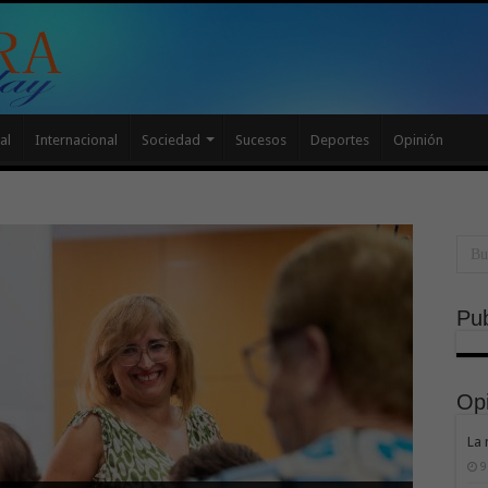
al
Internacional
Sociedad
Sucesos
Deportes
Opinión
Pub
Op
La 
9
tratégicos del Gobierno de Canarias y