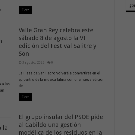
á
go
ra …
Leer
Valle Gran Rey celebra este
sábado 8 de agosto la VI
n
edición del Festival Salitre y
Son
3 agosto, 2026
0
La Plaza de San Pedro volverá a convertirse en el
epicentro de la música latina con una nueva edición
 a las
de …
ran
Leer
El grupo insular del PSOE pide
al Cabildo una gestión
 la
modélica de los residuos en la