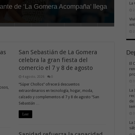
La
nerante de ‘La Gomera Acompaña’ llega
e Garajonay el próximo miércoles 12
nal de la adecuación del entorno de La
anía la elaboración del Plan
 Bono Consumo inyecta más de 1,1
 licita la instalación de 30 farolas
ermoso pone en marcha un programa
ico en el Túnel de la Cumbre por
ploran vías para impulsar nuevas
era Acompaña’ llegan este viernes a
as en honor a la Virgen de las
2
n de los aparcamientos
Políticas de Género 2027-2030
ua Joven III»
jido económico de La Gomera
 a Las Cabezadas
ntud del municipio
 isla
Viv
ent
2
tas
San Sebastián de La Gomera
De
celebra la gran fiesta del
El 
comercio el 7 y 8 de agosto
ren
pro
4 agosto, 2026
0
3
“Súper Chollos” ofrecerá descuentos
iosos,
La 
extraordinarios en tecnología, hogar, moda,
rec
calzado y complementos el 7 y 8 de agosto “San
de 
Sebastián …
te
3
Leer
La 
sáb
Sanidad refuerza la capacidad
3