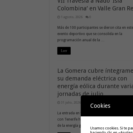
VII Travesía a Nado ‘Isla
Colombina’ en Valle Gran R
1 agosto, 2026
0
Más de 100 participantes se dieron cita en est
evento deportivo que se consolida en la
programación anual de la …
Leer
La Gomera cubre íntegram
su demanda eléctrica con
energía eólica durante vari
jornadas de julio
31 julio, 2026
0
Cookies
La entrada en funcionamiento de la intercone
con Tenerife ha permitido aumentar la penetr
de la energía generada por los …
Usamos cookies. Si te pa
haciendo clic en «Ajustes