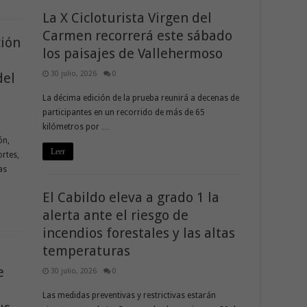
La X Cicloturista Virgen del
Carmen recorrerá este sábado
ción
los paisajes de Vallehermoso
30 julio, 2026
0
del
La décima edición de la prueba reunirá a decenas de
participantes en un recorrido de más de 65
kilómetros por …
ón,
Leer
ortes,
as
El Cabildo eleva a grado 1 la
alerta ante el riesgo de
incendios forestales y las altas
temperaturas
e
30 julio, 2026
0
Las medidas preventivas y restrictivas estarán