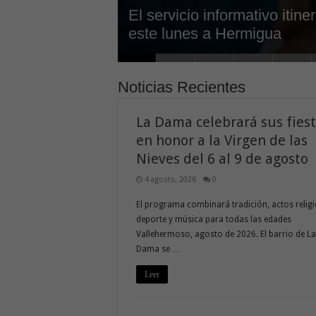
El servicio informativo iti
Cierre del acceso al Alto d
El Cabildo inicia la fase fi
El Cabildo abre a la ciudad
La campaña de verano del
El Ayuntamiento de Hermigua
El Ayuntamiento de Valleh
Regulación puntual del tráf
el Cabildo de La Gomera ex
Las actividades de ‘La Gom
La Dama celebrará sus fiest
este lunes a Hermigua
de agosto del 2026
Rajita con la pavimentació
Estratégico de Igualdad y 
Hermigua presenta «Hermig
millones de euros en el te
fotovoltaicas en la subida
de actividades para la juve
trabajos de limpieza
iniciativas estratégicas en la
Alajeró
Nieves del 6 al 9 de agosto
Noticias Recientes
La Dama celebrará sus fies
en honor a la Virgen de las
Nieves del 6 al 9 de agosto
4 agosto, 2026
0
El programa combinará tradición, actos relig
deporte y música para todas las edades
Vallehermoso, agosto de 2026. El barrio de La
Dama se …
Leer