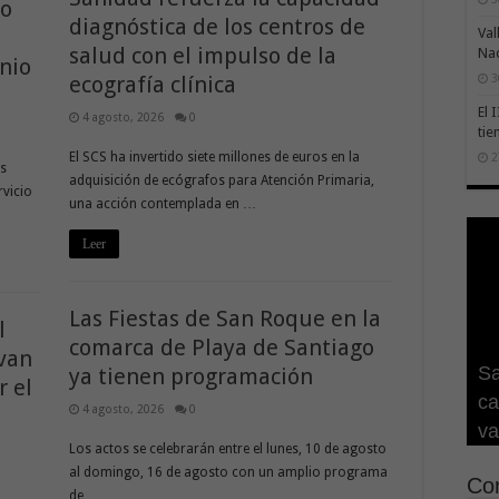
co
diagnóstica de los centros de
Val
salud con el impulso de la
Na
nio
ecografía clínica
3
El 
4 agosto, 2026
0
tie
El SCS ha invertido siete millones de euros en la
2
os
adquisición de ecógrafos para Atención Primaria,
rvicio
una acción contemplada en …
Leer
Las Fiestas de San Roque en la
l
Ge
El
Vi
Sa
comarca de Playa de Santiago
van
Sa
pu
ay
Tr
pa
di
ya tienen programación
r el
ca
Tr
se
As
ré
co
4 agosto, 2026
0
va
cu
au
Re
Te
cl
Los actos se celebrarán entre el lunes, 10 de agosto
al domingo, 16 de agosto con un amplio programa
Con
de …