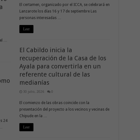
El certamen, organizado por el ICCA, se celebrará en
na
Lanzarote los días 16 y 17 de septiembre Las
personas interesadas …
Leer
del …
El Cabildo inicia la
recuperación de la Casa de los
Ayala para convertirla en un
referente cultural de las
nomo
medianías
30 julio, 2026
0
El comienzo de las obras coincide con la
presentación del proyecto a los vecinos y vecinas de
Chipude en la …
as 24
 …
Leer