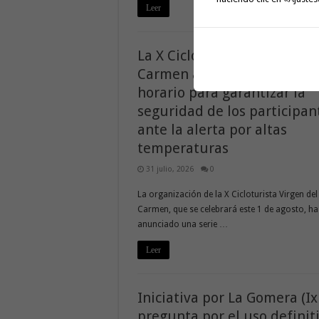
Leer
La X Cicloturista Virgen del
Carmen adapta su recorrido
horario para garantizar la
seguridad de los participan
ante la alerta por altas
temperaturas
31 julio, 2026
0
La organización de la X Cicloturista Virgen del
Carmen, que se celebrará este 1 de agosto, ha
anunciado una serie …
Leer
Iniciativa por La Gomera (Ix
pregunta por el uso definit