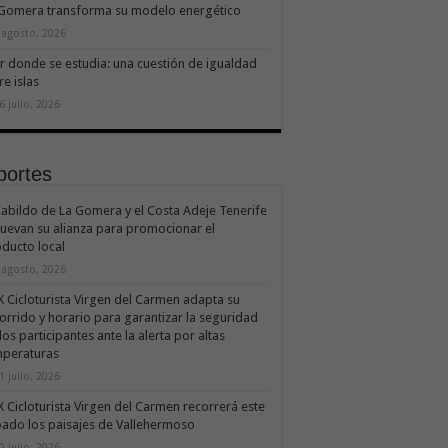
 Gomera transforma su modelo energético
 agosto, 2026
ir donde se estudia: una cuestión de igualdad
re islas
6 julio, 2026
portes
Cabildo de La Gomera y el Costa Adeje Tenerife
uevan su alianza para promocionar el
ducto local
 agosto, 2026
X Cicloturista Virgen del Carmen adapta su
orrido y horario para garantizar la seguridad
los participantes ante la alerta por altas
mperaturas
1 julio, 2026
X Cicloturista Virgen del Carmen recorrerá este
ado los paisajes de Vallehermoso
0 julio, 2026