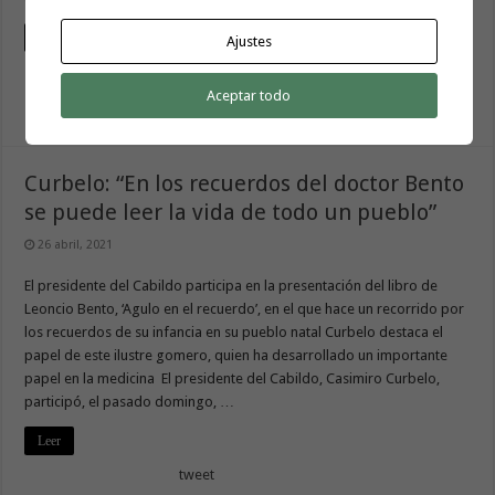
Leer
Ajustes
tweet
Aceptar todo
Curbelo: “En los recuerdos del doctor Bento
se puede leer la vida de todo un pueblo”
26 abril, 2021
El presidente del Cabildo participa en la presentación del libro de
Leoncio Bento, ‘Agulo en el recuerdo’, en el que hace un recorrido por
los recuerdos de su infancia en su pueblo natal Curbelo destaca el
papel de este ilustre gomero, quien ha desarrollado un importante
papel en la medicina El presidente del Cabildo, Casimiro Curbelo,
participó, el pasado domingo, …
Leer
tweet