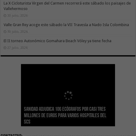
La X Cicloturista Virgen del Carmen recorrerá este sábado los paisajes de
Vallehermoso
30 julio, 2026
Valle Gran Rey acoge este sábado la VII Travesía a Nado Isla Colombina
30 julio, 2026
El II torneo Autonómico Gomahara Beach Vóley ya tiene fecha
27 julio, 2026
Sanidad adjudica 106 ecógrafos por casi tres
Gesplan logra la máxima puntuación en el
El Gobierno canario concede ayudas del
Transición Ecológica coordina con Ashotel su
Visocan incorpora 170 pisos a su parque de
Sanidad refuerza la capacidad diagnóstica de
millones de euros para varios hospitales del
Índice de Transparencia de Canarias por cuarto
POSEICAN-Pesca al sector por valor de 7,09 M€
adhesión a la Red de Refugios Climáticos de
vivienda protegida en régimen de alquiler
los centros de salud con el impulso de la
SCS
año consecutivo
tras aumentar las cuantías
Canarias
asequible de Tenerife
ecografía clínica