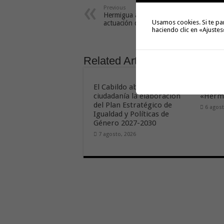
Previous
Hermigua acoge este sábado la
Usamos cookies. Si te pa
actuación del Quinteto Vicanca’
haciendo clic en «Ajustes
Related Articles
El Cabildo abre a la
Hermig
ciudadanía la elaboración
«Hermi
del Plan Estratégico de
6 agost
Igualdad y Políticas de
Género 2027-2030
7 agosto, 2026