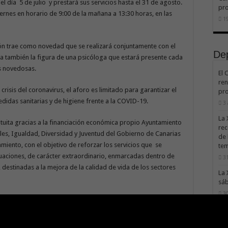
del día 5 de julio y prestará sus servicios hasta el 31 de agosto.
pr
iernes en horario de 9:00 de la mañana a 13:30 horas, en las
19
ión trae como novedad que se realizará conjuntamente con el
De
ra también la figura de una psicóloga que estará presente cada
es novedosas.
El 
ren
crisis del coronavirus, el aforo es limitado para garantizar el
pro
edidas sanitarias y de higiene frente a la COVID-19.
3
La 
uita gracias a la financiación económica propio Ayuntamiento
rec
les, Igualdad, Diversidad y Juventud del Gobierno de Canarias
de 
miento, con el objetivo de reforzar los servicios que se
te
uaciones, de carácter extraordinario, enmarcadas dentro de
31
, destinadas a la mejora de la calidad de vida de los sectores
La 
sáb
30
Val
Na