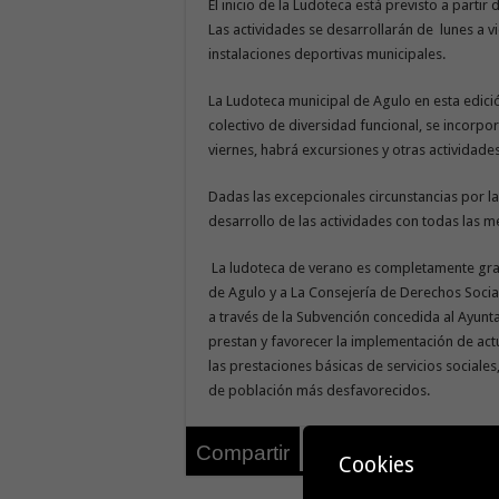
El inicio de la Ludoteca está previsto a partir 
Las actividades se desarrollarán de lunes a v
instalaciones deportivas municipales.
La Ludoteca municipal de Agulo en esta edic
colectivo de diversidad funcional, se incorpo
viernes, habrá excursiones y otras actividad
Dadas las excepcionales circunstancias por la 
desarrollo de las actividades con todas las m
La ludoteca de verano es completamente grat
de Agulo y a La Consejería de Derechos Socia
a través de la Subvención concedida al Ayunta
prestan y favorecer la implementación de act
las prestaciones básicas de servicios sociales
de población más desfavorecidos.
tweet
Compartir
Cookies