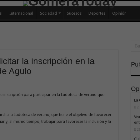
al
Internacional
Sociedad
Sucesos
Deportes
Opinión
citar la inscripción en la
Pub
de Agulo
Op
de inscripción para participar en la Ludoteca de verano que
La
2
cha la Ludoteca de verano, que tiene el objetivo de favorecer
Viv
liar y, al mismo tiempo, trabajar para favorecer la inclusión y la
ent
26
Cui