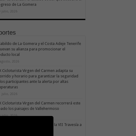
ogreso de La Gomera
 julio, 2026
portes
Cabildo de La Gomera y el Costa Adeje Tenerife
uevan su alianza para promocionar el
ducto local
 agosto, 2026
X Cicloturista Virgen del Carmen adapta su
orrido y horario para garantizar la seguridad
los participantes ante la alerta por altas
mperaturas
 julio, 2026
X Cicloturista Virgen del Carmen recorrerá este
ado los paisajes de Vallehermoso
 julio, 2026
le Gran Rey acoge este sábado la VII Travesía a
do Isla Colombina