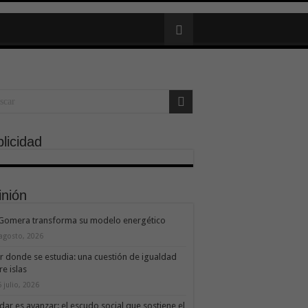
licidad
inión
 Gomera transforma su modelo energético
 agosto, 2026
ir donde se estudia: una cuestión de igualdad
re islas
 julio, 2026
dar es avanzar: el escudo social que sostiene el