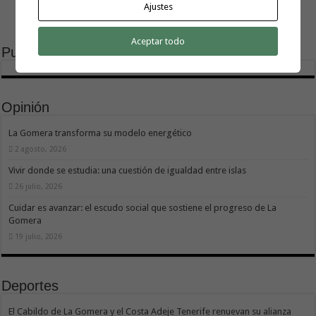
Ajustes
Aceptar todo
Publicidad
Opinión
La Gomera transforma su modelo energético
2 agosto, 2026
Vivir donde se estudia: una cuestión de igualdad entre islas
26 julio, 2026
Cuidar es avanzar: el escudo social que sostiene el progreso de La
Gomera
19 julio, 2026
Deportes
El Cabildo de La Gomera y el Costa Adeje Tenerife renuevan su alianza