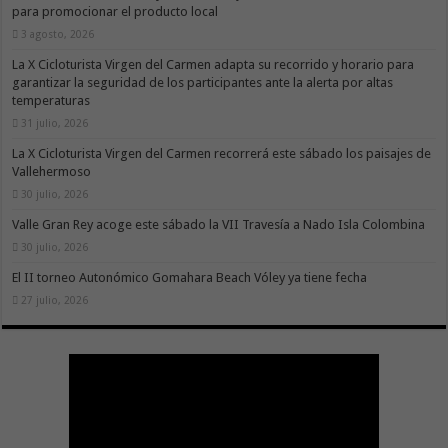
para promocionar el producto local
3 agosto, 2026
La X Cicloturista Virgen del Carmen adapta su recorrido y horario para
garantizar la seguridad de los participantes ante la alerta por altas
temperaturas
31 julio, 2026
La X Cicloturista Virgen del Carmen recorrerá este sábado los paisajes de
Vallehermoso
30 julio, 2026
Valle Gran Rey acoge este sábado la VII Travesía a Nado Isla Colombina
30 julio, 2026
El II torneo Autonómico Gomahara Beach Vóley ya tiene fecha
27 julio, 2026