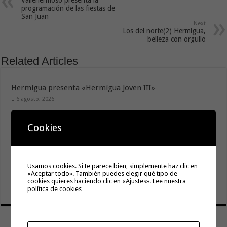
Vallehermoso presenta la
programación de las fiestas de
San Juan
Next
Los del norte(2) Hermigua,
belleza con orgullo
Related Articles
Hermigua presenta «Hermigua Joven III»
6 agosto, 2026
La campaña de verano del Bono Consumo inyecta más de
1,1 millones de euros en el tejido económico de La
Cookies
Gomera
6 agosto, 2026
El Ayuntamiento de Hermigua licita la instalación de 30
Usamos cookies. Si te parece bien, simplemente haz clic en
farolas fotovoltaicas en la subida a Las Cabezadas
«Aceptar todo». También puedes elegir qué tipo de
cookies quieres haciendo clic en «Ajustes».
Lee nuestra
6 agosto, 2026
política de cookies