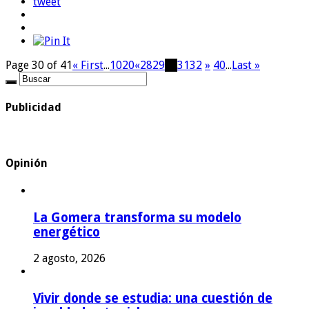
tweet
Page 30 of 41
« First
...
10
20
«
28
29
30
31
32
»
40
...
Last »
Publicidad
Opinión
La Gomera transforma su modelo
energético
2 agosto, 2026
Vivir donde se estudia: una cuestión de