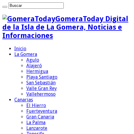
GomeraToday Digital
de la Isla de La Gomera, Noticias e
Informaciones
Inicio
La Gomera
Agulo
Alajeró
Hermigua
Playa Santiago
San Sebastián
Valle Gran Rey
Vallehermoso
Canarias
El Hierro
Fuerteventura
Gran Canaria
La Palma
Lanzarote
Tenerife