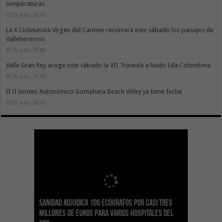
temperaturas
31 julio, 2026
La X Cicloturista Virgen del Carmen recorrerá este sábado los paisajes de
Vallehermoso
30 julio, 2026
Valle Gran Rey acoge este sábado la VII Travesía a Nado Isla Colombina
30 julio, 2026
El II torneo Autonómico Gomahara Beach Vóley ya tiene fecha
27 julio, 2026
Sanidad adjudica 106 ecógrafos por casi tres
Gesplan logra la máxima puntuación en el
El Gobierno canario concede ayudas del
Transición Ecológica coordina con Ashotel su
Visocan incorpora 170 pisos a su parque de
Sanidad refuerza la capacidad diagnóstica de
millones de euros para varios hospitales del
Índice de Transparencia de Canarias por cuarto
POSEICAN-Pesca al sector por valor de 7,09 M€
adhesión a la Red de Refugios Climáticos de
vivienda protegida en régimen de alquiler
los centros de salud con el impulso de la