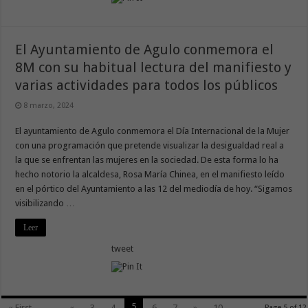
El Ayuntamiento de Agulo conmemora el
8M con su habitual lectura del manifiesto y
varias actividades para todos los públicos
8 marzo, 2024
El ayuntamiento de Agulo conmemora el Día Internacional de la Mujer
con una programación que pretende visualizar la desigualdad real a
la que se enfrentan las mujeres en la sociedad. De esta forma lo ha
hecho notorio la alcaldesa, Rosa María Chinea, en el manifiesto leído
en el pórtico del Ayuntamiento a las 12 del mediodía de hoy. “Sigamos
visibilizando …
Leer
tweet
5
« First
...
«
3
4
6
7
»
10
...
Page 5 of 12