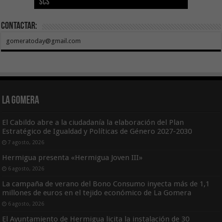
SCS
año consecutivo
tras aumentar las cuantías
Canarias
asequible de Tenerife
ecografía clínica
Contactar:
gomeratoday@gmail.com
La Gomera
El Cabildo abre a la ciudadanía la elaboración del Plan
Estratégico de Igualdad y Políticas de Género 2027-2030
7 agosto, 2026
Hermigua presenta «Hermigua Joven III»
6 agosto, 2026
La campaña de verano del Bono Consumo inyecta más de 1,1
millones de euros en el tejido económico de La Gomera
6 agosto, 2026
El Ayuntamiento de Hermigua licita la instalación de 30