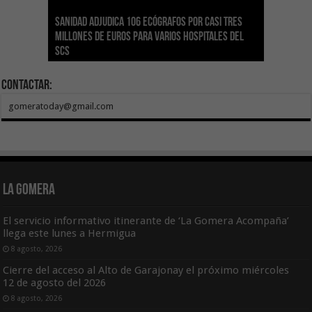
Sanidad adjudica 106 ecógrafos por casi tres
Gesplan logra la máxima puntuación en el
El Gobierno canario concede ayudas del
Transición Ecológica coordina con Ashotel su
Visocan incorpora 170 pisos a su parque de
Sanidad refuerza la capacidad diagnóstica de
millones de euros para varios hospitales del
Índice de Transparencia de Canarias por cuarto
POSEICAN-Pesca al sector por valor de 7,09 M€
adhesión a la Red de Refugios Climáticos de
vivienda protegida en régimen de alquiler
los centros de salud con el impulso de la
SCS
año consecutivo
tras aumentar las cuantías
Canarias
asequible de Tenerife
ecografía clínica
Contactar:
gomeratoday@gmail.com
La Gomera
El servicio informativo itinerante de ‘La Gomera Acompaña’
llega este lunes a Hermigua
8 agosto, 2026
Cierre del acceso al Alto de Garajonay el próximo miércoles
12 de agosto del 2026
8 agosto, 2026