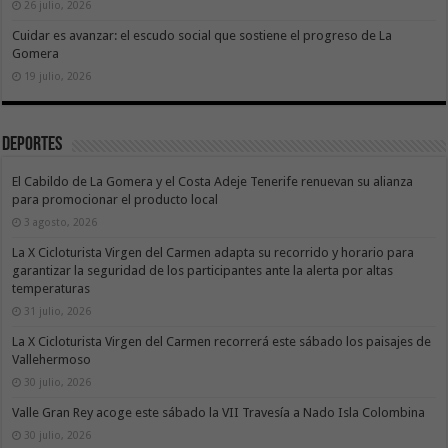
26 julio, 2026
Cuidar es avanzar: el escudo social que sostiene el progreso de La
Gomera
19 julio, 2026
Deportes
El Cabildo de La Gomera y el Costa Adeje Tenerife renuevan su alianza
para promocionar el producto local
3 agosto, 2026
La X Cicloturista Virgen del Carmen adapta su recorrido y horario para
garantizar la seguridad de los participantes ante la alerta por altas
temperaturas
31 julio, 2026
La X Cicloturista Virgen del Carmen recorrerá este sábado los paisajes de
Vallehermoso
30 julio, 2026
Valle Gran Rey acoge este sábado la VII Travesía a Nado Isla Colombina
30 julio, 2026