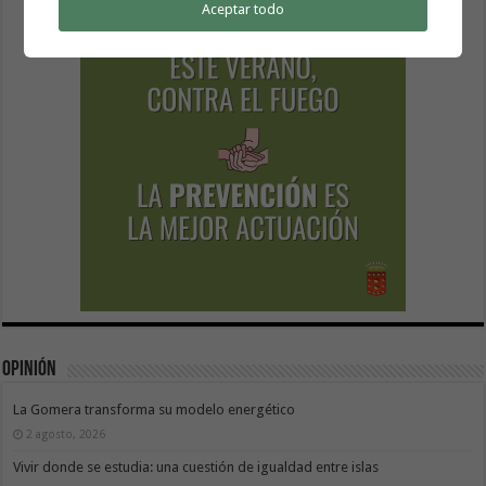
Aceptar todo
Opinión
La Gomera transforma su modelo energético
2 agosto, 2026
Vivir donde se estudia: una cuestión de igualdad entre islas