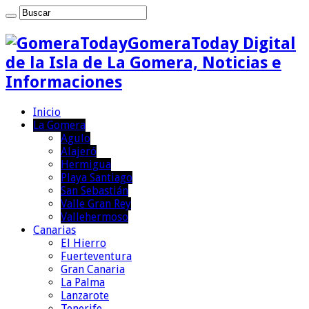
GomeraToday Digital
de la Isla de La Gomera, Noticias e
Informaciones
Inicio
La Gomera
Agulo
Alajeró
Hermigua
Playa Santiago
San Sebastián
Valle Gran Rey
Vallehermoso
Canarias
El Hierro
Fuerteventura
Gran Canaria
La Palma
Lanzarote
Tenerife