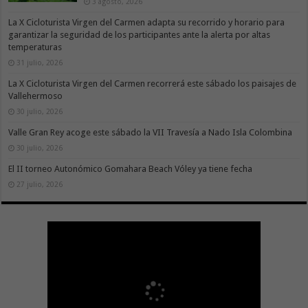
3 agosto, 2026
La X Cicloturista Virgen del Carmen adapta su recorrido y horario para
garantizar la seguridad de los participantes ante la alerta por altas
temperaturas
31 julio, 2026
La X Cicloturista Virgen del Carmen recorrerá este sábado los paisajes de
Vallehermoso
30 julio, 2026
Valle Gran Rey acoge este sábado la VII Travesía a Nado Isla Colombina
30 julio, 2026
El II torneo Autonómico Gomahara Beach Vóley ya tiene fecha
27 julio, 2026