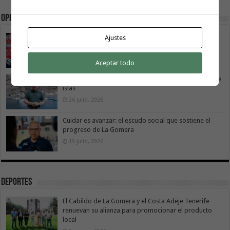
Opinión
La Gomera transforma su modelo energético
Ajustes
2 agosto, 2026
Aceptar todo
Vivir donde se estudia: una cuestión de igualdad entre
islas
26 julio, 2026
Cuidar es avanzar: el escudo social que sostiene el
progreso de La Gomera
19 julio, 2026
Deportes
El Cabildo de La Gomera y el Costa Adeje Tenerife
renuevan su alianza para promocionar el producto
local