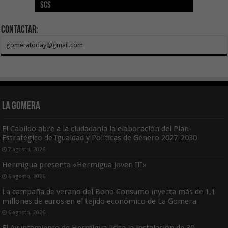
SCS
año consecutivo
tras aumentar las cuantías
Canarias
asequible de Tenerife
ecografía clínica
Contactar:
gomeratoday@gmail.com
La Gomera
El Cabildo abre a la ciudadanía la elaboración del Plan
Estratégico de Igualdad y Políticas de Género 2027-2030
7 agosto, 2026
Hermigua presenta «Hermigua Joven III»
6 agosto, 2026
La campaña de verano del Bono Consumo inyecta más de 1,1
millones de euros en el tejido económico de La Gomera
6 agosto, 2026
El Ayuntamiento de Hermigua licita la instalación de 30