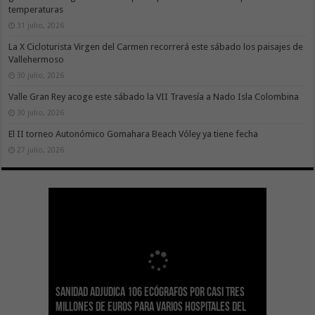
temperaturas
31 julio, 2026
La X Cicloturista Virgen del Carmen recorrerá este sábado los paisajes de
Vallehermoso
30 julio, 2026
Valle Gran Rey acoge este sábado la VII Travesía a Nado Isla Colombina
30 julio, 2026
El II torneo Autonómico Gomahara Beach Vóley ya tiene fecha
27 julio, 2026
Sanidad adjudica 106 ecógrafos por casi tres
Gesplan logra la máxima puntuación en el
El Gobierno canario concede ayudas del
Transición Ecológica coordina con Ashotel su
Visocan incorpora 170 pisos a su parque de
Sanidad refuerza la capacidad diagnóstica de
millones de euros para varios hospitales del
Índice de Transparencia de Canarias por cuarto
POSEICAN-Pesca al sector por valor de 7,09 M€
adhesión a la Red de Refugios Climáticos de
vivienda protegida en régimen de alquiler
los centros de salud con el impulso de la