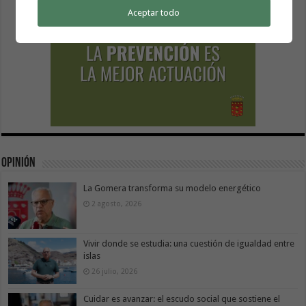
Aceptar todo
Opinión
La Gomera transforma su modelo energético
2 agosto, 2026
Vivir donde se estudia: una cuestión de igualdad entre
islas
26 julio, 2026
Cuidar es avanzar: el escudo social que sostiene el