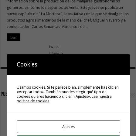
información sobre la producción de los manjares gastronómicos
gomeros, así como los espacios de venta Este jueves se publica un
nuevo capítulo de ´La Mortera`, la iniciativa con la que se divulgan los
productos agroalimentarios de la mano del chef, Miguel Navarro y el
comunicador, Carlos Simancas Alimentos de …
Leer
tweet
Cookies
Usamos cookies. Si te parece bien, simplemente haz clic en
«Aceptar todo». También puedes elegir qué tipo de
Publicidad
cookies quieres haciendo clic en «Ajustes».
Lee nuestra
política de cookies
Ajustes