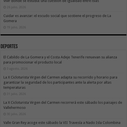
Vivir donde se estudia: una cuestión de igualdad entre islas
26 julio, 2026
Cuidar es avanzar: el escudo social que sostiene el progreso de La
Gomera
19 julio, 2026
Deportes
El Cabildo de La Gomera y el Costa Adeje Tenerife renuevan su alianza
para promocionar el producto local
3 agosto, 2026
La X Cicloturista Virgen del Carmen adapta su recorrido y horario para
garantizar la seguridad de los participantes ante la alerta por altas
temperaturas
31 julio, 2026
La X Cicloturista Virgen del Carmen recorrerá este sábado los paisajes de
Vallehermoso
30 julio, 2026
Valle Gran Rey acoge este sábado la VII Travesía a Nado Isla Colombina