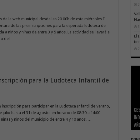
3
Val
s de la web municipal desde las 20.00h de este miércoles El
Na
tura de las preinscripciones para la esperada ludoteca de
3
da a niños y niñas de entre 3 y 5 años. La actividad se llevará a
El 
pio del …
tie
2
scripción para la Ludoteca Infantil de
inscripción para participar en la Ludoteca Infantil de Verano,
Ge
El 
Tra
Vis
San
e julio hasta el 31 de agosto, en horario de 08:30 a 14:00
Índ
POS
adh
viv
los
El 
a niñas y niños del municipio de entre 4 y 10 años, …
añ
tr
Ca
ase
eco
Sa