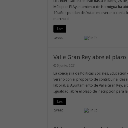
Los interesados tendrán hasta el lunes, 28 de 
Múltiples El Ayuntamiento de Hermigua ha abie
10 años puedan disfrutar este verano con la 
marcha el …
Leer
tweet
Valle Gran Rey abre el plazo
5 junio, 2021
La concejalía de Políticas Sociales, Educació
verano con el propósito de contribuir al desar
laboral. El Ayuntamiento de Valle Gran Rey, a t
Igualdad, abre el plazo de inscripción para l
Leer
tweet