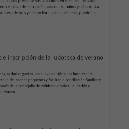
junio, para presentar sus solicitudes en el Edificio de Usos
rto el plazo de inscripción para que los niños y niñas de 4 a
ludoteca de ocio y tiempo libre que, un año más, pondrá en
 de inscripción de la ludoteca de verano
n e Igualdad organiza una nueva edición de la ludoteca de
rollo de los más pequeños y facilitar la conciliación familiar y
ravés de la concejalía de Políticas Sociales, Educación e
a ludoteca …