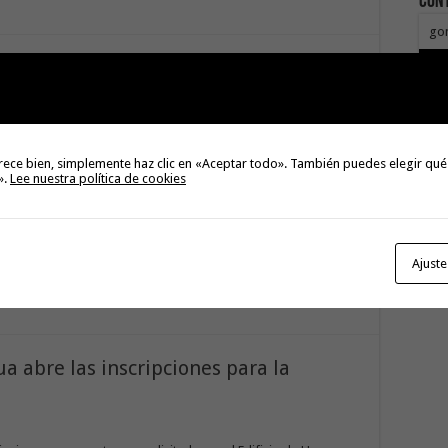
Con
go
de preinscripción en el servicio
ntil de Verano
reinscripciones a partir de este jueves día 8 y hasta el
rece bien, simplemente haz clic en «Aceptar todo». También puedes elegir qué
correspondiente formulario de solicitud y la documentación
».
Lee nuestra política de cookies
ro General o mediante la Sede Electrónica del Ayuntamiento. La
e Igualdad del Ayuntamiento de Valle Gran Rey ha anunciado hoy
Ajuste
 abre las inscripciones para la