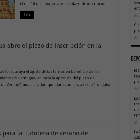
Viv
el día 16 de junio, se abre el plazo de inscripción …
ent
Leer
2
Cui
pr
1
 abre el plazo de inscripción en la
Dep
El 
ello, subraya el ajuste de las tarifas en beneficio de las
ren
tamiento de Hermigua, anuncia la apertura del plazo de
pro
a de Verano”, una actividad que dará comienzo el día 1 de Julio
3
La 
rec
de 
te
3
s para la ludoteca de verano de
La 
sáb