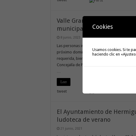
Valle Gran Rey abre el plazo 
Cookies
municipal de Ludoteca Infa
8 junio, 2023
Las personas interesadas podrán realizar sus p
Usamos cookies. Si te pa
próximo domingo 18 de junio, presentado el 
haciendo clic en «Ajustes
requerida, bien presencialmente en el Regist
Concejalía de Políticas Sociales, Educación 
…
Leer
tweet
El Ayuntamiento de Hermigua
ludoteca de verano
21 junio, 2021