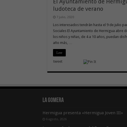
El Ayuntamiento de Hermigua
ludoteca de verano
7 julio, 2020
Los interesados tendrán hasta el 9 de julio p
Sociales El Ayuntamiento de Hermigua abre des
los niños y niñas, de 4 a 10 años, puedan disf
año más, …
Leer
tweet
La Gomera
Hermigua presenta «Hermigua Joven III»
6 agosto, 2026