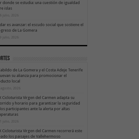
ir donde se estudia: una cuestión de igualdad
re islas
6 julio, 2026
dar es avanzar: el escudo social que sostiene el
ogreso de La Gomera
9 julio, 2026
ortes
Cabildo de La Gomera y el Costa Adeje Tenerife
uevan su alianza para promocionar el
ducto local
 agosto, 2026
X Cicloturista Virgen del Carmen adapta su
orrido y horario para garantizar la seguridad
los participantes ante la alerta por altas
mperaturas
1 julio, 2026
X Cicloturista Virgen del Carmen recorrerá este
ado los paisajes de Vallehermoso