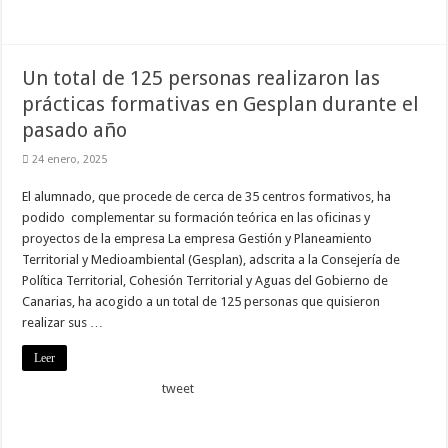
Necesarias
Estas
cookies no
Un total de 125 personas realizaron las
son
opcionales.
prácticas formativas en Gesplan durante el
Son
necesarias
pasado año
para que
funcione la
24 enero, 2025
web.
El alumnado, que procede de cerca de 35 centros formativos, ha
podido complementar su formación teórica en las oficinas y
Estadísticas
proyectos de la empresa La empresa Gestión y Planeamiento
Para que
Territorial y Medioambiental (Gesplan), adscrita a la Consejería de
podamos
mejorar la
Política Territorial, Cohesión Territorial y Aguas del Gobierno de
funcionalidad
Canarias, ha acogido a un total de 125 personas que quisieron
y estructura
de la web, en
realizar sus …
base a cómo
se usa la
Leer
web.
tweet
Experiencia
Para que