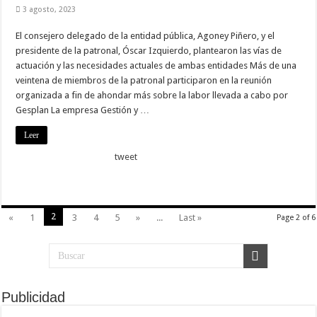
3 agosto, 2023
El consejero delegado de la entidad pública, Agoney Piñero, y el
presidente de la patronal, Óscar Izquierdo, plantearon las vías de
actuación y las necesidades actuales de ambas entidades Más de una
veintena de miembros de la patronal participaron en la reunión
organizada a fin de ahondar más sobre la labor llevada a cabo por
Gesplan La empresa Gestión y …
Leer
tweet
2
«
1
3
4
5
»
...
Last »
Page 2 of 6
Publicidad