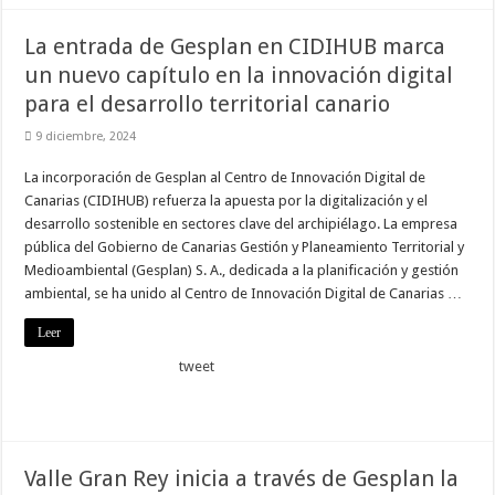
nuestra web
funcione lo
La entrada de Gesplan en CIDIHUB marca
mejor posible
durante tu
un nuevo capítulo en la innovación digital
visita. Si
rechaza estas
para el desarrollo territorial canario
cookies,
algunas
9 diciembre, 2024
funcionalidades
desaparecerán
La incorporación de Gesplan al Centro de Innovación Digital de
de la web.
Canarias (CIDIHUB) refuerza la apuesta por la digitalización y el
desarrollo sostenible en sectores clave del archipiélago. La empresa
pública del Gobierno de Canarias Gestión y Planeamiento Territorial y
Marketing
Al compartir tus
Medioambiental (Gesplan) S. A., dedicada a la planificación y gestión
intereses y
ambiental, se ha unido al Centro de Innovación Digital de Canarias …
comportamiento
mientras visitas
nuestro sitio,
Leer
aumentas la
posibilidad de
tweet
ver contenido y
ofertas
personalizados.
Valle Gran Rey inicia a través de Gesplan la