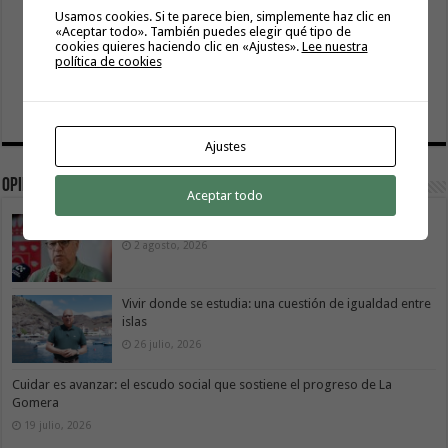
Usamos cookies. Si te parece bien, simplemente haz clic en
«Aceptar todo». También puedes elegir qué tipo de
cookies quieres haciendo clic en «Ajustes».
Lee nuestra
política de cookies
Ajustes
Opinión
Aceptar todo
La Gomera transforma su modelo energético
2 agosto, 2026
Vivir donde se estudia: una cuestión de igualdad entre
islas
26 julio, 2026
Cuidar es avanzar: el escudo social que sostiene el progreso de La
Gomera
19 julio, 2026