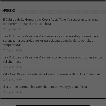
Deportes
El Cabildo de La Gomera y el Costa Adeje Tenerife renuevan su alianza
para promocionar el producto local
3 agosto, 2026
La X Cicloturista Virgen del Carmen adapta su recorrido y horario para
garantizar la seguridad de los participantes ante la alerta por altas
temperaturas
31 julio, 2026
La X Cicloturista Virgen del Carmen recorrerá este sábado los paisajes de
Vallehermoso
30 julio, 2026
Valle Gran Rey acoge este sábado la VII Travesía a Nado Isla Colombina
30 julio, 2026
El II torneo Autonómico Gomahara Beach Vóley ya tiene fecha
27 julio, 2026