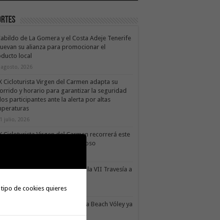
ortes
Cabildo de La Gomera y el Costa Adeje Tenerife
uevan su alianza para promocionar el
ducto local
 agosto, 2026
X Cicloturista Virgen del Carmen adapta su
orrido y horario para garantizar la seguridad
los participantes ante la alerta por altas
mperaturas
1 julio, 2026
X Cicloturista Virgen del Carmen recorrerá este
ado los paisajes de Vallehermoso
0 julio, 2026
le Gran Rey acoge este sábado la VII Travesía a
do Isla Colombina
 tipo de cookies quieres
0 julio, 2026
II torneo Autonómico Gomahara Beach Vóley ya
ne fecha