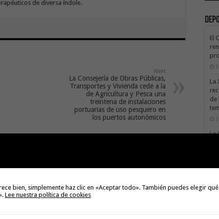
erapéuticos de diversa índole.
Dep
El 
ren
pro
3
Next
La Consejería de Obras Públicas,
La 
Transportes y Vivienda cede a la
rec
de Agricultura y Pesca una
de 
treintena de instalaciones
te
portuarias de uso pesquero en
los puertos autonómicos
3
La 
sáb
3
Val
Na
rece bien, simplemente haz clic en «Aceptar todo». También puedes elegir qué
3
».
Lee nuestra política de cookies
El 
tie
ua presenta
La campaña de verano del