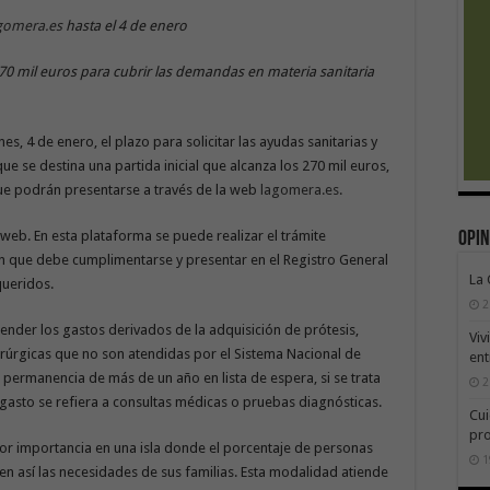
gomera.es
hasta el 4 de enero
 270 mil euros para cubrir las demandas en materia sanitaria
es, 4 de enero, el plazo para solicitar las ayudas sanitarias y
e se destina una partida inicial que alcanza los 270 mil euros,
 que podrán presentarse a través de la web
lagomera.es.
 web. En esta plataforma se puede realizar el trámite
Opin
n que debe cumplimentarse y presentar en el Registro General
La
queridos.
2
ender los gastos derivados de la adquisición de prótesis,
Viv
irúrgicas que no son atendidas por el Sistema Nacional de
ent
la permanencia de más de un año en lista de espera, si se trata
2
gasto se refiera a consultas médicas o pruebas diagnósticas.
Cui
pr
or importancia en una isla donde el porcentaje de personas
1
n así las necesidades de sus familias. Esta modalidad atiende