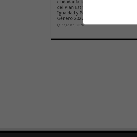
ciudadanía la elaboración
«Hermi
del Plan Estratégico de
6 agos
Igualdad y Políticas de
Género 2027-2030
7 agosto, 2026