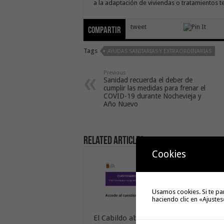
a la adaptación de viviendas o tratamientos t
tweet
Compartir
Tags
AYUDAS SANITARIAS Y EXTRAORDINARIAS
Previous
Sanidad recuerda el deber de
cumplir las medidas para frenar el
COVID-19 durante Nochevieja y
Año Nuevo
Related Articles
Cookies
Usamos cookies. Si te pa
haciendo clic en «Ajustes
El Cabildo abre a la
Hermig