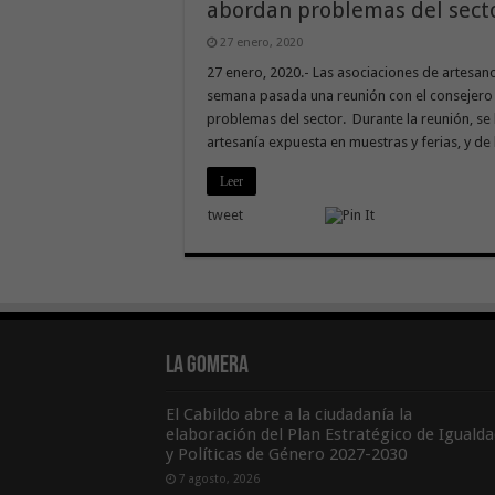
abordan problemas del sect
27 enero, 2020
27 enero, 2020.- Las asociaciones de artesan
semana pasada una reunión con el consejero d
problemas del sector. Durante la reunión, se 
artesanía expuesta en muestras y ferias, y de
Leer
tweet
La Gomera
El Cabildo abre a la ciudadanía la
elaboración del Plan Estratégico de Igualda
y Políticas de Género 2027-2030
7 agosto, 2026