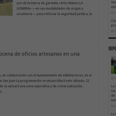
Viv
uso de la marca de garantía «Artis-Manus LA
ent
GOMERA» —en sus modalidades de origen y
2
excelencia— para reforzar la seguridad jurídica, la
Cui
pr
1
Dep
cena de oficios artesanos en una
, en colaboración con el Ayuntamiento de Vallehermoso, en el
3
de San Juan La programación se desarrollará este sábado, 22
nde se ubicará una zona expositiva y de comercialización,
La 
rec
io …
de 
te
3
La 