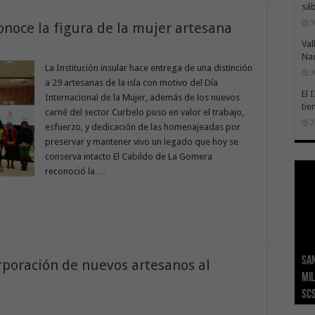
sáb
3
onoce la figura de la mujer artesana
Val
Na
La Institución insular hace entrega de una distinción
3
a 29 artesanas de la isla con motivo del Día
El 
Internacional de la Mujer, además de los nuevos
tie
carné del sector Curbelo puso en valor el trabajo,
2
esfuerzo, y dedicación de las homenajeadas por
preservar y mantener vivo un legado que hoy se
conserva intacto El Cabildo de La Gomera
reconoció la …
San
Ge
El 
Tra
Vis
San
rporación de nuevos artesanos al
mil
Índ
POS
adh
viv
los
SC
añ
tr
Ca
ase
eco