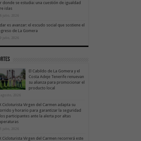
ir donde se estudia: una cuestión de igualdad
re islas
6 julio, 2026
dar es avanzar: el escudo social que sostiene el
ogreso de La Gomera
9 julio, 2026
ortes
El Cabildo de La Gomera y el
Costa Adeje Tenerife renuevan
su alianza para promocionar el
producto local
 agosto, 2026
X Cicloturista Virgen del Carmen adapta su
orrido y horario para garantizar la seguridad
los participantes ante la alerta por altas
mperaturas
1 julio, 2026
X Cicloturista Virgen del Carmen recorrerá este