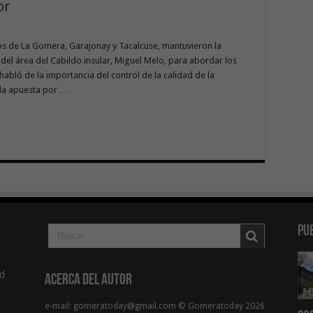
or
os de La Gomera, Garajonay y Tacalcuse, mantuvieron la
el área del Cabildo insular, Miguel Melo, para abordar los
habló de la importancia del control de la calidad de la
 la apuesta por …
Pu
d
Acerca del Autor
e-mail: gomeratoday@gmail.com © Gomeratoday 2026