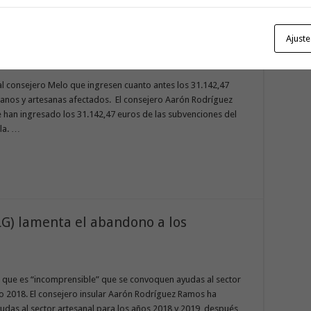
ón de las artesanas y artesanos es
Ajuste
al consejero Melo que ingresen cuanto antes los 31.142,47
sanos y artesanas afectados. El consejero Aarón Rodríguez
 han ingresado los 31.142,47 euros de las subvenciones del
sla. …
LG) lamenta el abandono a los
 que es “incomprensible” que se convoquen ayudas al sector
o 2018. El consejero insular Aarón Rodríguez Ramos ha
ayudas al sector artesanal para los años 2018 y 2019, después