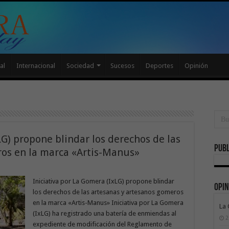
al
Internacional
Sociedad
Sucesos
Deportes
Opinión
LG) propone blindar los derechos de las
Publ
ros en la marca «Artis-Manus»
Iniciativa por La Gomera (IxLG) propone blindar
Opin
los derechos de las artesanas y artesanos gomeros
en la marca «Artis-Manus» Iniciativa por La Gomera
La
(IxLG) ha registrado una batería de enmiendas al
2
expediente de modificación del Reglamento de