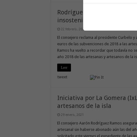
Rodríguez Ramos: “La situaci
insostenible”
22 febrero, 2021
El consejero reclama al presidente Curbelo y 
euros de las subvenciones de 2018 a las arte
Ramos ha vuelto a recordar que todavía no se
año 2018 de las artesanas y artesanos de la i
Leer
tweet
Iniciativa por La Gomera (Ix
artesanos de la isla
29 enero, 2021
El consejero Aarón Rodríguez Ramos asegura
artesanal sin haberse abonado aún las del añ
solicitado este viernes el expediente de las 