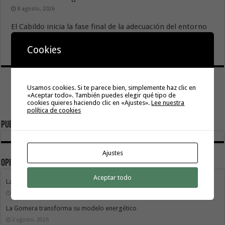
8 agosto, 2026
El Cabildo inicia la fase final de la adecuación del entorno
de La Rajita con la pavimentación de los aparcamientos
8 agosto, 2026
Cookies
Usamos cookies. Si te parece bien, simplemente haz clic en
«Aceptar todo». También puedes elegir qué tipo de
cookies quieres haciendo clic en «Ajustes».
Lee nuestra
política de cookies
Publicidad
Ajustes
Opinión
Aceptar todo
La movilidad también construye isla
9 agosto, 2026
La Gomera transforma su modelo energético
2 agosto, 2026