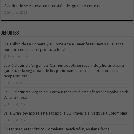
Vivir donde se estudia: una cuestión de igualdad entre islas
26 julio, 2026
Deportes
El Cabildo de La Gomera y el Costa Adeje Tenerife renuevan su alianza
para promocionar el producto local
3 agosto, 2026
La X Cicloturista Virgen del Carmen adapta su recorrido y horario para
garantizar la seguridad de los participantes ante la alerta por altas
temperaturas
31 julio, 2026
La X Cicloturista Virgen del Carmen recorrerá este sábado los paisajes de
Vallehermoso
30 julio, 2026
Valle Gran Rey acoge este sábado la VII Travesía a Nado Isla Colombina
30 julio, 2026
El II torneo Autonómico Gomahara Beach Vóley ya tiene fecha