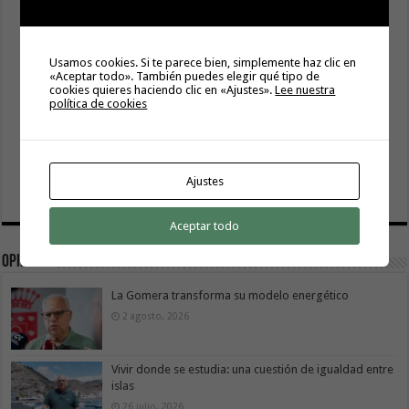
Usamos cookies. Si te parece bien, simplemente haz clic en
«Aceptar todo». También puedes elegir qué tipo de
cookies quieres haciendo clic en «Ajustes».
Lee nuestra
política de cookies
Ajustes
Aceptar todo
Opinión
La Gomera transforma su modelo energético
2 agosto, 2026
Vivir donde se estudia: una cuestión de igualdad entre
islas
26 julio, 2026