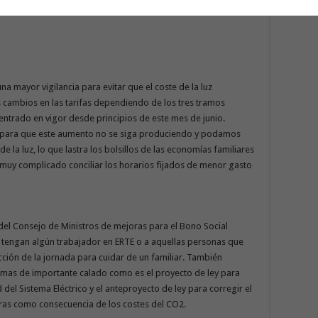
a mayor vigilancia para evitar que el coste de la luz
cambios en las tarifas dependiendo de los tres tramos
entrado en vigor desde principios de este mes de junio.
 para que este aumento no se siga produciendo y podamos
e la luz, lo que lastra los bolsillos de las economías familiares
s muy complicado conciliar los horarios fijados de menor gasto
del Consejo de Ministros de mejoras para el Bono Social
que tengan algún trabajador en ERTE o a aquellas personas que
ción de la jornada para cuidar de un familiar. También
rmas de importante calado como es el proyecto de ley para
 del Sistema Eléctrico y el anteproyecto de ley para corregir el
oras como consecuencia de los costes del CO2.