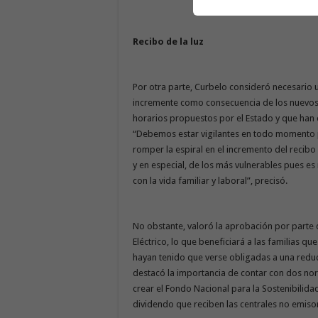
Recibo de la luz
Por otra parte, Curbelo consideró necesario un
incremente como consecuencia de los nuevos 
horarios propuestos por el Estado y que han 
“Debemos estar vigilantes en todo momento
romper la espiral en el incremento del recibo d
y en especial, de los más vulnerables pues e
con la vida familiar y laboral”, precisó.
No obstante, valoró la aprobación por parte 
Eléctrico, lo que beneficiará a las familias 
hayan tenido que verse obligadas a una reduc
destacó la importancia de contar con dos no
crear el Fondo Nacional para la Sostenibilidad
dividendo que reciben las centrales no emis