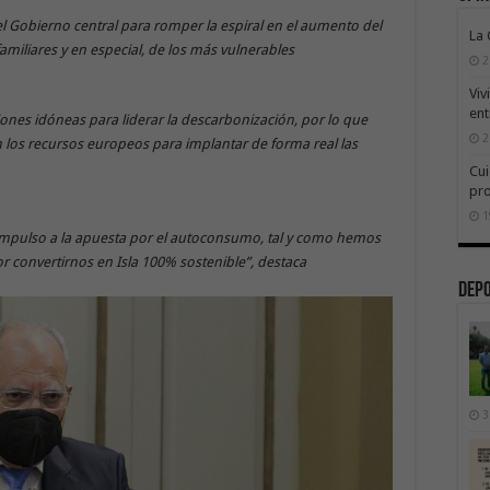
 el Gobierno central para romper la espiral en el aumento del
La
familiares y en especial, de los más vulnerables
2
Viv
ent
ones idóneas para liderar la descarbonización, por lo que
2
los recursos europeos para implantar de forma real las
Cui
pr
1
mpulso a la apuesta por el autoconsumo, tal y como hemos
convertirnos en Isla 100% sostenible”, destaca
Dep
3