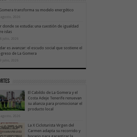
 Gomera transforma su modelo energético
 agosto, 2026
ir donde se estudia: una cuestión de igualdad
re islas
6 julio, 2026
dar es avanzar: el escudo social que sostiene el
ogreso de La Gomera
9 julio, 2026
ortes
El Cabildo de La Gomera y el
Costa Adeje Tenerife renuevan
su alianza para promocionar el
producto local
 agosto, 2026
La X Cicloturista Virgen del
Carmen adapta su recorrido y
horario para garantizar la