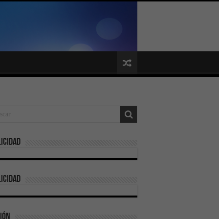
icidad
icidad
ión