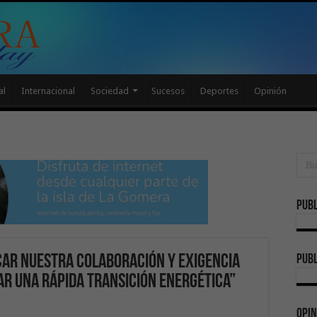
al
Internacional
Sociedad
Sucesos
Deportes
Opinión
Publ
publ
car nuestra colaboración y exigencia
ar una rápida transición energética”
Opin