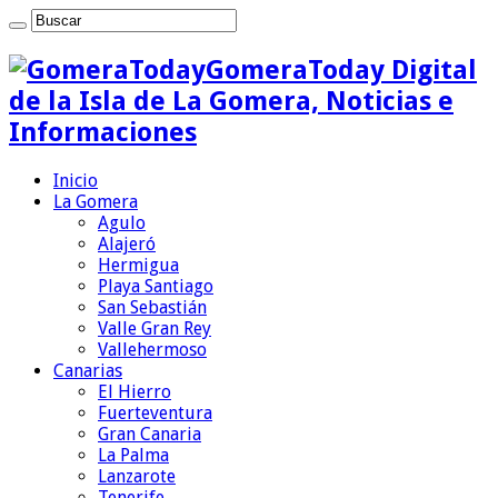
GomeraToday Digital
de la Isla de La Gomera, Noticias e
Informaciones
Inicio
La Gomera
Agulo
Alajeró
Hermigua
Playa Santiago
San Sebastián
Valle Gran Rey
Vallehermoso
Canarias
El Hierro
Fuerteventura
Gran Canaria
La Palma
Lanzarote
Tenerife