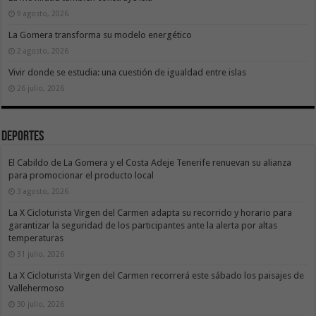
9 agosto, 2026
La Gomera transforma su modelo energético
2 agosto, 2026
Vivir donde se estudia: una cuestión de igualdad entre islas
26 julio, 2026
Deportes
El Cabildo de La Gomera y el Costa Adeje Tenerife renuevan su alianza
para promocionar el producto local
3 agosto, 2026
La X Cicloturista Virgen del Carmen adapta su recorrido y horario para
garantizar la seguridad de los participantes ante la alerta por altas
temperaturas
31 julio, 2026
La X Cicloturista Virgen del Carmen recorrerá este sábado los paisajes de
Vallehermoso
30 julio, 2026