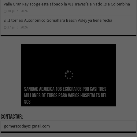
Valle Gran Rey acoge este sábado la VII Travesía a Nado Isla Colombina
30 julio, 2026
El II torneo Autonómico Gomahara Beach Vóley ya tiene fecha
27 julio, 2026
Sanidad adjudica 106 ecógrafos por casi tres
Gesplan logra la máxima puntuación en el
El Gobierno canario concede ayudas del
Transición Ecológica coordina con Ashotel su
Visocan incorpora 170 pisos a su parque de
Sanidad refuerza la capacidad diagnóstica de
millones de euros para varios hospitales del
Índice de Transparencia de Canarias por cuarto
POSEICAN-Pesca al sector por valor de 7,09 M€
adhesión a la Red de Refugios Climáticos de
vivienda protegida en régimen de alquiler
los centros de salud con el impulso de la
SCS
año consecutivo
tras aumentar las cuantías
Canarias
asequible de Tenerife
ecografía clínica
Contactar:
gomeratoday@gmail.com