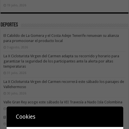
19 julio, 2026
Deportes
El Cabildo de La Gomera y el Costa Adeje Tenerife renuevan su alianza
para promocionar el producto local
3 agosto, 2026
La X Cicloturista Virgen del Carmen adapta su recorrido y horario para
garantizar la seguridad de los participantes ante la alerta por altas
temperaturas
31 julio, 2026
La X Cicloturista Virgen del Carmen recorrerá este sábado los paisajes de
Vallehermoso
30 julio, 2026
Valle Gran Rey acoge este sábado la VII Travesía a Nado Isla Colombina
30 julio, 2026
Cookies
El II torneo Autonómico Gomahara Beach Vóley ya tiene fecha
27 julio, 2026