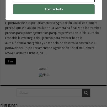
Aceptar todo
El portavoz del Grupo Parlamentario Agrupación Socialista Gomera
precisó que el Cabildo insular de La Gomera ha finalizado los trámites
previos para poder ejecutar los parques previstos en la isla Curbelo
respalda la estrategia del Ejecutivo para avanzar hacia la
autosuficiencia energética y un modelo de desarrollo sostenible El
portavoz del Grupo Parlamentario Agrupación Socialista Gomera
(ASG), Casimiro Curbelo, ha …
Leer
tweet
Publicidad