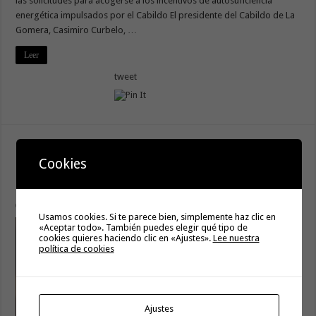
las solicitudes para acogerse a los incentivos de autosuficiencia
energética impulsados por el Cabildo El presidente del Cabildo de La
Gomera, Casimiro Curbelo, …
Leer
tweet
Curbelo apuesta por afianzar la
Cookies
implantación de nuevos parques eólicos en
las islas
27 octubre, 2021
Usamos cookies. Si te parece bien, simplemente haz clic en
«Aceptar todo». También puedes elegir qué tipo de
cookies quieres haciendo clic en «Ajustes».
Lee nuestra
política de cookies
Ajustes