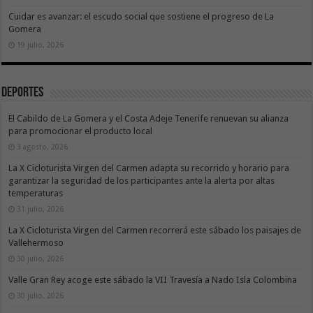
Cuidar es avanzar: el escudo social que sostiene el progreso de La
Gomera
19 julio, 2026
Deportes
El Cabildo de La Gomera y el Costa Adeje Tenerife renuevan su alianza
para promocionar el producto local
3 agosto, 2026
La X Cicloturista Virgen del Carmen adapta su recorrido y horario para
garantizar la seguridad de los participantes ante la alerta por altas
temperaturas
31 julio, 2026
La X Cicloturista Virgen del Carmen recorrerá este sábado los paisajes de
Vallehermoso
30 julio, 2026
Valle Gran Rey acoge este sábado la VII Travesía a Nado Isla Colombina
30 julio, 2026