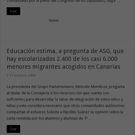
convalidado por el pleno del Congreso de los Diputados, haga …
Leer
tweet
Educación estima, a pregunta de ASG, que
hay escolarizados 2.400 de los casi 6.000
menores migrantes acogidos en Canarias
17 octubre, 2024
La presidenta del Grupo Parlamentario, Melodie Mendoza, pregunta
al titular de la Consejería si los recursos con que cuenta son
suficientes para desarrollar la labor de integración de estos niños y
niñas y este considera necesario que otras comunidades autónomas
compartan el esfuerzo Solicita a Hipólito Suárez su opinión sobre la
carta remitida por los alumnos y alumnas de 1º …
Leer