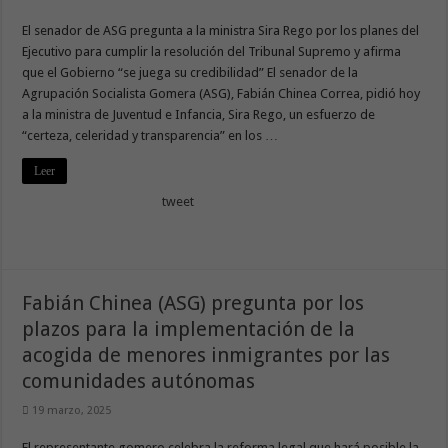
El senador de ASG pregunta a la ministra Sira Rego por los planes del
Ejecutivo para cumplir la resolución del Tribunal Supremo y afirma
que el Gobierno “se juega su credibilidad” El senador de la
Agrupación Socialista Gomera (ASG), Fabián Chinea Correa, pidió hoy
a la ministra de Juventud e Infancia, Sira Rego, un esfuerzo de
“certeza, celeridad y transparencia” en los …
Leer
tweet
Fabián Chinea (ASG) pregunta por los
plazos para la implementación de la
acogida de menores inmigrantes por las
comunidades autónomas
19 marzo, 2025
El representante gomero celebra la reforma legal que hará posible la