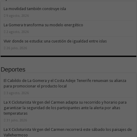
La movilidad también construye isla
9 agosto, 2026
La Gomera transforma su modelo energético
2 agosto, 2026
Vivir donde se estudia: una cuestión de igualdad entre islas
26 julio, 2026
Deportes
El Cabildo de La Gomera y el Costa Adeje Tenerife renuevan su alianza
para promocionar el producto local
3 agosto, 2026
La X Cicloturista Virgen del Carmen adapta su recorrido y horario para
garantizar la seguridad de los participantes ante la alerta por altas
temperaturas
31 julio, 2026
La X Cicloturista Virgen del Carmen recorrerá este sábado los paisajes de
Vallehermoso