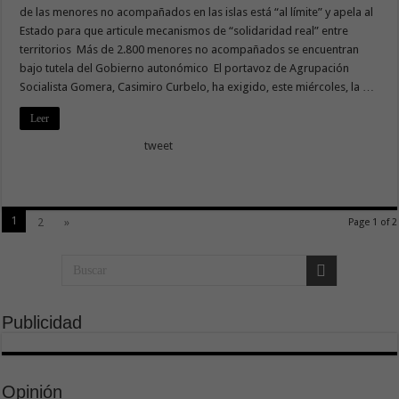
de las menores no acompañados en las islas está “al límite” y apela al
Estado para que articule mecanismos de “solidaridad real” entre
territorios Más de 2.800 menores no acompañados se encuentran
bajo tutela del Gobierno autonómico El portavoz de Agrupación
Socialista Gomera, Casimiro Curbelo, ha exigido, este miércoles, la …
Leer
tweet
1
2
»
Page 1 of 2
Publicidad
Opinión