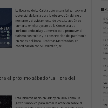
Dep
La Ecoárea de La Caleta quiere sensibilizar sobre el
potencial de la isla para la observación del cielo
El 
nocturno y el avistamiento de aves. La acción se
ren
enmarca en el proyecto de la Consejería de
pro
Turismo, Industria y Comercio para promover el
3
turismo sostenible y la conservación del patrimonio
La 
en zonas del litoral. Ecoáreas Mardetodos, en
rec
coordinación con SEO/Birdlife, se …
de 
te
3
La 
sáb
3
bra el próximo sábado ‘La Hora del
Val
Na
3
Esta iniciativa nació en Sidney en 2007 como un
El 
gesto simbólico para llamar la atención sobre el
tie