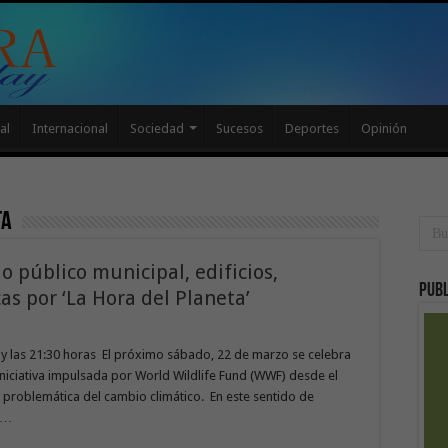
al
Internacional
Sociedad
Sucesos
Deportes
Opinión
ta
 público municipal, edificios,
Publ
as por ‘La Hora del Planeta’
 y las 21:30 horas El próximo sábado, 22 de marzo se celebra
 iniciativa impulsada por World Wildlife Fund (WWF) desde el
 problemática del cambio climático. En este sentido de
a …