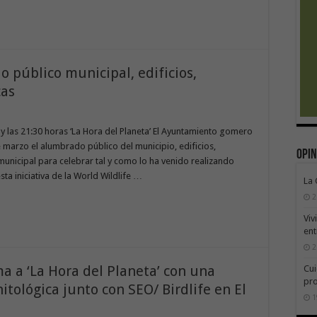
 público municipal, edificios,
cas
y las 21:30 horas ‘La Hora del Planeta’ El Ayuntamiento gomero
marzo el alumbrado público del municipio, edificios,
Opin
 municipal para celebrar tal y como lo ha venido realizando
a iniciativa de la World Wildlife …
La
2
Viv
ent
2
 a ‘La Hora del Planeta’ con una
Cui
pr
nitológica junto con SEO/ Birdlife en El
1