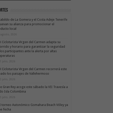
ortes
Cabildo de La Gomera y el Costa Adeje Tenerife
uevan su alianza para promocionar el
ducto local
 agosto, 2026
X Cicloturista Virgen del Carmen adapta su
orrido y horario para garantizar la seguridad
los participantes ante la alerta por altas
mperaturas
1 julio, 2026
X Cicloturista Virgen del Carmen recorrerá este
ado los paisajes de Vallehermoso
0 julio, 2026
le Gran Rey acoge este sábado la VII Travesía a
do Isla Colombina
0 julio, 2026
II torneo Autonómico Gomahara Beach Vóley ya
ne fecha