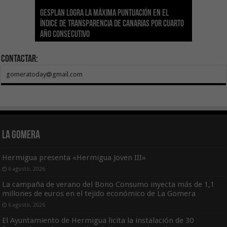
Gesplan logra la máxima puntuación en el
El Gobierno canario concede ayudas del
Transición Ecológica coordina con Ashotel su
Visocan incorpora 170 pisos a su parque de
Sanidad refuerza la capacidad diagnóstica de
Índice de Transparencia de Canarias por cuarto
POSEICAN-Pesca al sector por valor de 7,09 M€
adhesión a la Red de Refugios Climáticos de
vivienda protegida en régimen de alquiler
los centros de salud con el impulso de la
El Gobierno de Canarias convoca el Concurso de
año consecutivo
tras aumentar las cuantías
Canarias
asequible de Tenerife
ecografía clínica
Sal Marina Agrocanarias 2026
Contactar:
gomeratoday@gmail.com
La Gomera
Hermigua presenta «Hermigua Joven III»
6 agosto, 2026
La campaña de verano del Bono Consumo inyecta más de 1,1
millones de euros en el tejido económico de La Gomera
6 agosto, 2026
El Ayuntamiento de Hermigua licita la instalación de 30