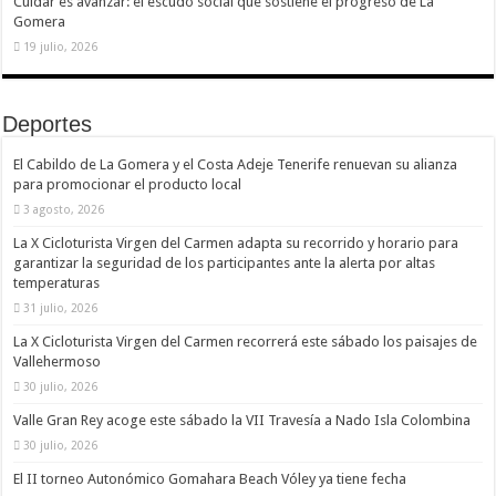
Cuidar es avanzar: el escudo social que sostiene el progreso de La
Gomera
19 julio, 2026
Deportes
El Cabildo de La Gomera y el Costa Adeje Tenerife renuevan su alianza
para promocionar el producto local
3 agosto, 2026
La X Cicloturista Virgen del Carmen adapta su recorrido y horario para
garantizar la seguridad de los participantes ante la alerta por altas
temperaturas
31 julio, 2026
La X Cicloturista Virgen del Carmen recorrerá este sábado los paisajes de
Vallehermoso
30 julio, 2026
Valle Gran Rey acoge este sábado la VII Travesía a Nado Isla Colombina
30 julio, 2026
El II torneo Autonómico Gomahara Beach Vóley ya tiene fecha