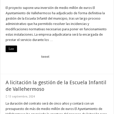
nuestra web
funcione lo
El proyecto supone una inversión de medio millón de euros El
mejor posible
Ayuntamiento de Vallehermoso ha adjudicado de forma definitiva la
durante tu
visita. Si
gestión de la Escuela Infantil del municipio, tras un largo proceso
rechaza estas
administrativo que ha permitido resolver las incidencias y
cookies,
modificaciones normativas necesarias para poner en funcionamiento
algunas
funcionalidades
estas instalaciones. La empresa adjudicataria será la encargada de
desaparecerán
prestar el servicio durante los …
de la web.
Leer
tweet
Marketing
Al compartir tus
intereses y
comportamiento
mientras visitas
nuestro sitio,
aumentas la
A licitación la gestión de la Escuela Infantil
posibilidad de
ver contenido y
de Vallehermoso
ofertas
personalizados.
13 septiembre, 2024
La duración del contrato será de cinco años y contará con un
presupuesto de más de medio millón de euros El Ayuntamiento de