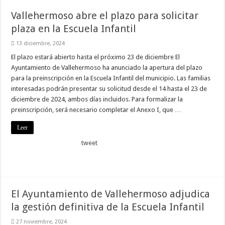
Vallehermoso abre el plazo para solicitar
Necesarias
Estas
plaza en la Escuela Infantil
cookies no
son
13 diciembre, 2024
opcionales.
Son
El plazo estará abierto hasta el próximo 23 de diciembre El
necesarias
Ayuntamiento de Vallehermoso ha anunciado la apertura del plazo
para que
funcione la
para la preinscripción en la Escuela Infantil del municipio. Las familias
web.
interesadas podrán presentar su solicitud desde el 14 hasta el 23 de
diciembre de 2024, ambos días incluidos. Para formalizar la
preinscripción, será necesario completar el Anexo I, que …
Estadísticas
Para que
Leer
podamos
mejorar la
tweet
funcionalidad
y estructura
de la web, en
base a cómo
se usa la
web.
El Ayuntamiento de Vallehermoso adjudica
la gestión definitiva de la Escuela Infantil
Experiencia
27 noviembre, 2024
Para que