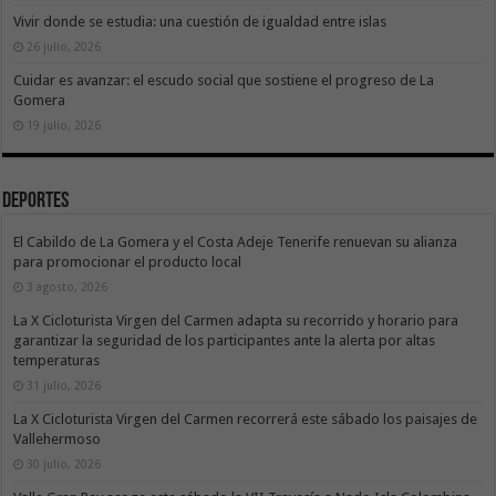
Vivir donde se estudia: una cuestión de igualdad entre islas
26 julio, 2026
Cuidar es avanzar: el escudo social que sostiene el progreso de La
Gomera
19 julio, 2026
Deportes
El Cabildo de La Gomera y el Costa Adeje Tenerife renuevan su alianza
para promocionar el producto local
3 agosto, 2026
La X Cicloturista Virgen del Carmen adapta su recorrido y horario para
garantizar la seguridad de los participantes ante la alerta por altas
temperaturas
31 julio, 2026
La X Cicloturista Virgen del Carmen recorrerá este sábado los paisajes de
Vallehermoso
30 julio, 2026