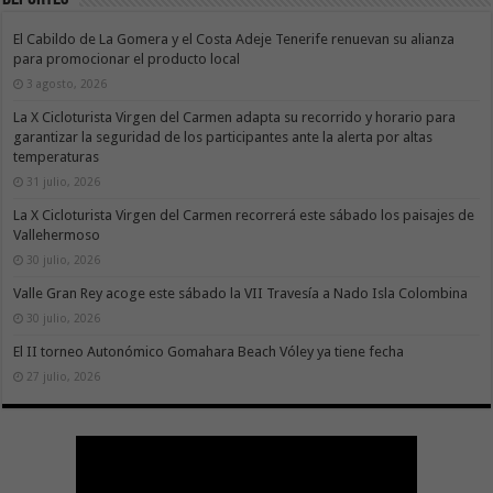
El Cabildo de La Gomera y el Costa Adeje Tenerife renuevan su alianza
para promocionar el producto local
3 agosto, 2026
La X Cicloturista Virgen del Carmen adapta su recorrido y horario para
garantizar la seguridad de los participantes ante la alerta por altas
temperaturas
31 julio, 2026
La X Cicloturista Virgen del Carmen recorrerá este sábado los paisajes de
Vallehermoso
30 julio, 2026
Valle Gran Rey acoge este sábado la VII Travesía a Nado Isla Colombina
30 julio, 2026
El II torneo Autonómico Gomahara Beach Vóley ya tiene fecha
27 julio, 2026