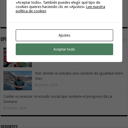
«Aceptar todo». También puedes elegir qué tipo de
cookies quieres haciendo clic en «Ajustes».
Lee nuestra
política de cookies
Ajustes
Opinión
Aceptar todo
La Gomera transforma su modelo energético
2 agosto, 2026
Vivir donde se estudia: una cuestión de igualdad entre
islas
26 julio, 2026
Cuidar es avanzar: el escudo social que sostiene el progreso de La
Gomera
19 julio, 2026
Deportes