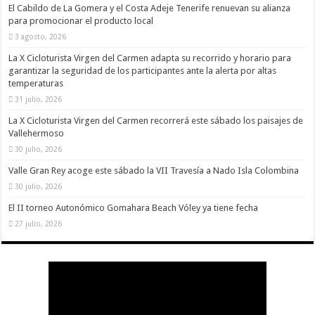
El Cabildo de La Gomera y el Costa Adeje Tenerife renuevan su alianza
para promocionar el producto local
3 agosto, 2026
La X Cicloturista Virgen del Carmen adapta su recorrido y horario para
garantizar la seguridad de los participantes ante la alerta por altas
temperaturas
31 julio, 2026
La X Cicloturista Virgen del Carmen recorrerá este sábado los paisajes de
Vallehermoso
30 julio, 2026
Valle Gran Rey acoge este sábado la VII Travesía a Nado Isla Colombina
30 julio, 2026
El II torneo Autonómico Gomahara Beach Vóley ya tiene fecha
27 julio, 2026