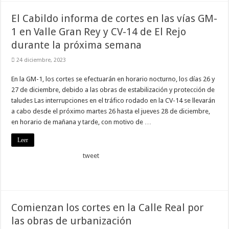
Necesarias
El Cabildo informa de cortes en las vías GM-
Estas
1 en Valle Gran Rey y CV-14 de El Rejo
cookies no
son
durante la próxima semana
opcionales.
Son
24 diciembre, 2023
necesarias
para que
funcione la
En la GM-1, los cortes se efectuarán en horario nocturno, los días 26 y
web.
27 de diciembre, debido a las obras de estabilización y protección de
taludes Las interrupciones en el tráfico rodado en la CV-14 se llevarán
a cabo desde el próximo martes 26 hasta el jueves 28 de diciembre,
Estadísticas
en horario de mañana y tarde, con motivo de …
Para que
podamos
mejorar la
Leer
funcionalidad
y estructura
tweet
de la web, en
base a cómo
se usa la
web.
Comienzan los cortes en la Calle Real por
las obras de urbanización
Experiencia
Para que