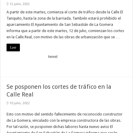
nuestra web
12 julio, 2022
funcione lo
A partir de este martes, comienza el corte de tráfico desde la Calle El
mejor posible
durante tu
Tanquito, hasta la zona de la barriada. También estará prohibido el
visita. Si
aparcamiento El Ayuntamiento de San Sebastián de La Gomera
rechaza estas
cookies,
informa que a partir de este martes, 12 de julio, comienzan los cortes
algunas
en la Calle Real, con motivo de las obras de urbanización que se …
funcionalidades
desaparecerán
de la web.
Leer
tweet
Marketing
Al compartir tus
intereses y
comportamiento
mientras visitas
Se posponen los cortes de tráfico en la
nuestro sitio,
Calle Real
aumentas la
posibilidad de
ver contenido y
10 julio, 2022
ofertas
personalizados.
Esto con motivo del sentido fallecimiento de reconocido constructor
de La Gomera, vinculado con la empresa constructora de las obras.
Por tal razón, se posponen dichas labores hasta nuevo aviso El
Ayuntamiento de San Sebastián de La Gomera informa que serán