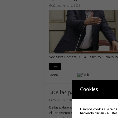
22 septiembre, 2021
Socialista Gomera (ASG), Casimiro Curbelo, h
Leer
tweet
Cookies
«De las palabras a los hech
25 octubre, 2020
De las palabras a los hechos Casimiro Curbe
Usamos cookies. Si te pa
el Parlamento de Canarias Este jueves abríamo
haciendo clic en «Ajustes