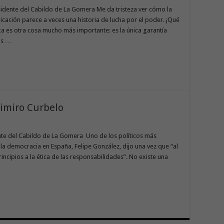
dente del Cabildo de La Gomera Me da tristeza ver cómo la
cación parece a veces una historia de lucha por el poder. ¡Qué
a es otra cosa mucho más importante: es la única garantía
os …
simiro Curbelo
nte del Cabildo de La Gomera Uno de los políticos más
 la democracia en España, Felipe González, dijo una vez que “al
incipios a la ética de las responsabilidades”. No existe una