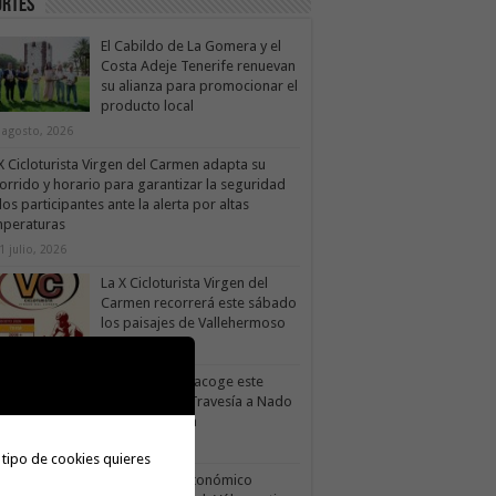
ortes
El Cabildo de La Gomera y el
Costa Adeje Tenerife renuevan
su alianza para promocionar el
producto local
 agosto, 2026
X Cicloturista Virgen del Carmen adapta su
orrido y horario para garantizar la seguridad
los participantes ante la alerta por altas
mperaturas
1 julio, 2026
La X Cicloturista Virgen del
Carmen recorrerá este sábado
los paisajes de Vallehermoso
30 julio, 2026
Valle Gran Rey acoge este
sábado la VII Travesía a Nado
Isla Colombina
30 julio, 2026
 tipo de cookies quieres
El II torneo Autonómico