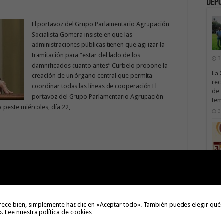
Dep
El portavoz del Grupo Parlamentario Agrupación
Socialista Gomera insiste en que las
administraciones públicas tienen que agilizar la
tramitación para “estar del lado de los
3
damnificados cuanto antes” Curbelo propone la
La 
creación de un órgano central que permita
rec
coordinar todas las líneas de cooperación El
de 
portavoz del Grupo Parlamentario Agrupación
te
a peste miércoles, día 22, …
3
os» por Casimiro Curbelo
lo Presidente del Cabildo de La Gomera y portavoz de ASG en
rece bien, simplemente haz clic en «Aceptar todo». También puedes elegir qué
s la sesión plenaria para cumplir con un objetivo primordial
».
Lee nuestra política de cookies