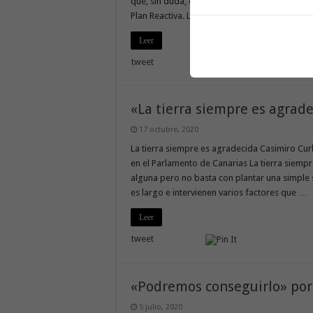
que, sin duda, contribuirá a que Canarias inic
Plan Reactiva. La mayoría parlamentaria refr
Leer
tweet
«La tierra siempre es agrad
17 octubre, 2020
La tierra siempre es agradecida Casimiro Cu
en el Parlamento de Canarias La tierra siempr
alguna pero no basta con plantar una simple s
es largo e intervienen varios factores que …
Leer
tweet
«Podremos conseguirlo» por
5 julio, 2020