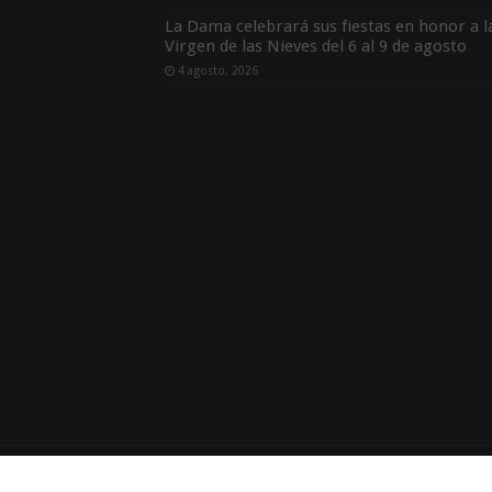
La Dama celebrará sus fiestas en honor a l
Virgen de las Nieves del 6 al 9 de agosto
4 agosto, 2026