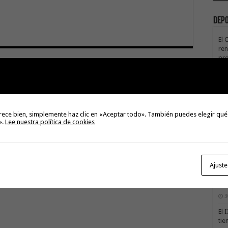
Dep
El 
ren
pro
3
La 
rec
de 
te
rece bien, simplemente haz clic en «Aceptar todo». También puedes elegir qué
».
Lee nuestra política de cookies
3
La 
sáb
3
Ajuste
Val
Na
3
El 
tie