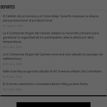
Deportes
El Cabildo de La Gomera y el Costa Adeje Tenerife renuevan su alianza
para promocionar el producto local
3 agosto, 2026
La X Cicloturista Virgen del Carmen adapta su recorrido y horario para
garantizar la seguridad de los participantes ante la alerta por altas
temperaturas
31 julio, 2026
La X Cicloturista Virgen del Carmen recorrerá este sábado los paisajes de
Vallehermoso
30 julio, 2026
Valle Gran Rey acoge este sábado la VII Travesía a Nado Isla Colombina
30 julio, 2026
El II torneo Autonómico Gomahara Beach Vóley ya tiene fecha
27 julio, 2026