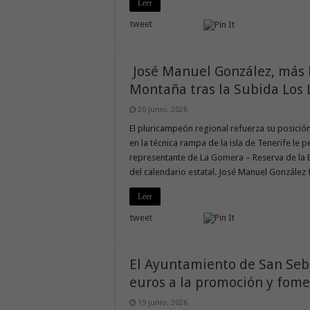
Leer
tweet
José Manuel González, más 
Montaña tras la Subida Los 
20 junio, 2026
El pluricampeón regional refuerza su posició
en la técnica rampa de la isla de Tenerife le pe
representante de La Gomera – Reserva de la B
del calendario estatal. José Manuel González 
Leer
tweet
El Ayuntamiento de San Seb
euros a la promoción y fome
19 junio, 2026