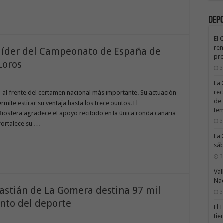
Dep
El 
ren
líder del Campeonato de España de
pro
Loros
3
La 
rec
n al frente del certamen nacional más importante. Su actuación
de 
rmite estirar su ventaja hasta los trece puntos. El
te
iosfera agradece el apoyo recibido en la única ronda canaria
3
fortalece su …
La 
sáb
3
Val
Na
astián de La Gomera destina 97 mil
3
nto del deporte
El 
tie