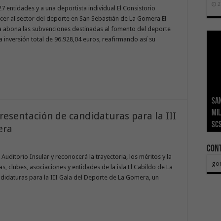
2
7 entidades y a una deportista individual El Consistorio
ecer al sector del deporte en San Sebastián de La Gomera El
 abona las subvenciones destinadas al fomento del deporte
a inversión total de 96.928,04 euros, reafirmando así su
San
Ge
El 
Tra
Vis
San
mil
Índ
POS
adh
viv
los
presentación de candidaturas para la III
SC
añ
tr
Ca
ase
eco
era
Con
 Auditorio Insular y reconocerá la trayectoria, los méritos y la
go
, clubes, asociaciones y entidades de la isla El Cabildo de La
didaturas para la III Gala del Deporte de La Gomera, un