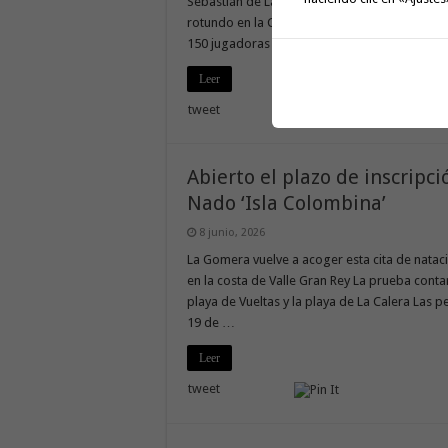
Sebastián de La Gomera San Sebastián de La Go
rotundo en la Copa Autonómica Alevin Femenin
150 jugadoras y equipos de toda …
Leer
tweet
Abierto el plazo de inscripci
Nado ‘Isla Colombina’
8 junio, 2026
La Gomera vuelve a acoger esta cita de natac
en la costa de Valle Gran Rey La prueba conta
playa de Vueltas y la playa de La Calera Las 
19 de …
Leer
tweet