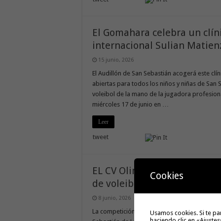
El Gomahara celebra un clíni
internacional Sulian Matie
15 junio, 2026
El Audillón de San Sebastián acogerá este clín
abiertas para todos los niños y niñas de San
voleibol de la mano de la jugadora profesion
miércoles 17 de junio en …
Leer
tweet
EL CV Olimpico Campeón de
Cookies
de voleibol «VILLA DE SAN 
8 junio, 2026
La competición celebrada el pasado fin de s
Usamos cookies. Si te pa
haciendo clic en «Ajustes