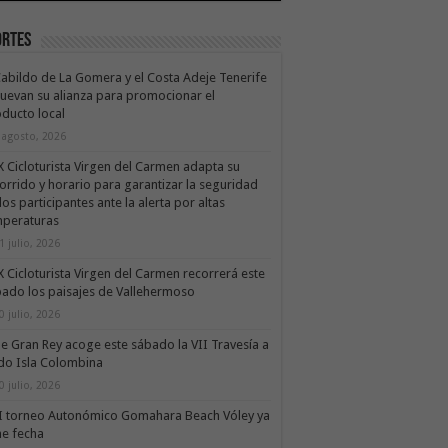
ortes
Cabildo de La Gomera y el Costa Adeje Tenerife
uevan su alianza para promocionar el
ducto local
 agosto, 2026
X Cicloturista Virgen del Carmen adapta su
orrido y horario para garantizar la seguridad
los participantes ante la alerta por altas
mperaturas
1 julio, 2026
X Cicloturista Virgen del Carmen recorrerá este
ado los paisajes de Vallehermoso
0 julio, 2026
le Gran Rey acoge este sábado la VII Travesía a
do Isla Colombina
0 julio, 2026
II torneo Autonómico Gomahara Beach Vóley ya
ne fecha