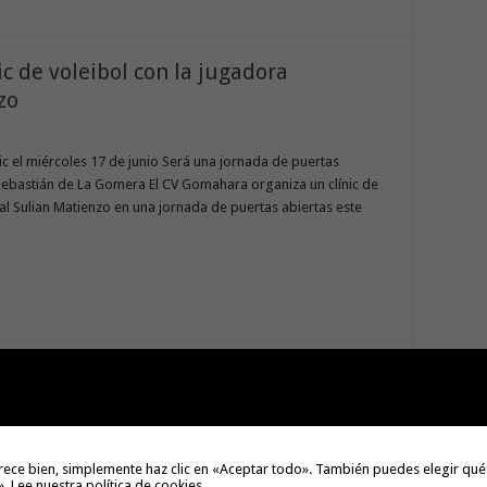
c de voleibol con la jugadora
nzo
ic el miércoles 17 de junio Será una jornada de puertas
 Sebastián de La Gomera El CV Gomahara organiza un clínic de
al Sulian Matienzo en una jornada de puertas abiertas este
 la Copa Autonómica Alevin Femenina
SEBASTIÁN «
emana reunió a más de 150 jugadoras en el audillón de San
rece bien, simplemente haz clic en «Aceptar todo». También puedes elegir qué
».
Lee nuestra política de cookies