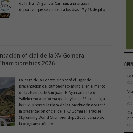
de la Trail Virgen del Carmen, una prueba
deportiva que se celebrará los días 17 y 18 de julio
…
ntación oficial de la XV Gomera
 Championships 2026
Opin
La
La Plaza de la Constitución será el lugar de
2
presentación del campeonato mundial en el marco
Viv
de las Fiestas de San Juan El Ayuntamiento de
ent
Vallehermoso informa que hoy lunes 22 de junio, a
2
las 18:30 horas, la Plaza de la Constitución acogerá
la presentación oficial de la XV Gomera Paradise
Cui
Skyrunning World Championships 2026, dentro de
pr
la programación de …
1