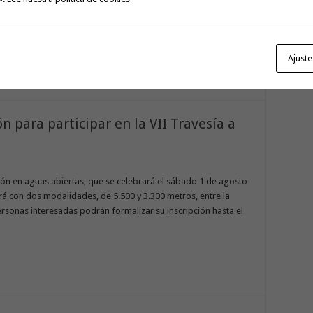
mera, se convirtió en capital del voleibol base. Éxito
a de Voleibol » Villa de SanSebastián», que reunió a más de
Ajuste
ón para participar en la VII Travesía a
ión en aguas abiertas, que se celebrará el sábado 1 de agosto
rá con dos modalidades, de 5.500 y 3.300 metros, entre la
personas interesadas podrán formalizar su inscripción hasta el