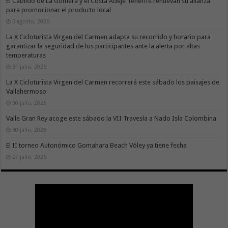
El Cabildo de La Gomera y el Costa Adeje Tenerife renuevan su alianza
para promocionar el producto local
3 agosto, 2026
La X Cicloturista Virgen del Carmen adapta su recorrido y horario para
garantizar la seguridad de los participantes ante la alerta por altas
temperaturas
31 julio, 2026
La X Cicloturista Virgen del Carmen recorrerá este sábado los paisajes de
Vallehermoso
30 julio, 2026
Valle Gran Rey acoge este sábado la VII Travesía a Nado Isla Colombina
30 julio, 2026
El II torneo Autonómico Gomahara Beach Vóley ya tiene fecha
27 julio, 2026