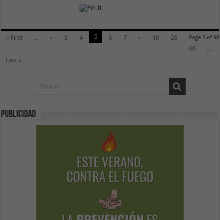
5
« First
...
«
3
4
6
7
»
10
20
Page 5 of 98
30
...
Last »
Publicidad