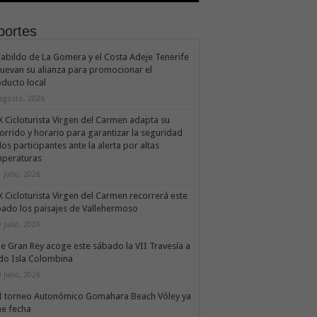
portes
Cabildo de La Gomera y el Costa Adeje Tenerife
uevan su alianza para promocionar el
ducto local
 agosto, 2026
X Cicloturista Virgen del Carmen adapta su
orrido y horario para garantizar la seguridad
los participantes ante la alerta por altas
mperaturas
 julio, 2026
X Cicloturista Virgen del Carmen recorrerá este
ado los paisajes de Vallehermoso
 julio, 2026
le Gran Rey acoge este sábado la VII Travesía a
do Isla Colombina
 julio, 2026
II torneo Autonómico Gomahara Beach Vóley ya
ne fecha