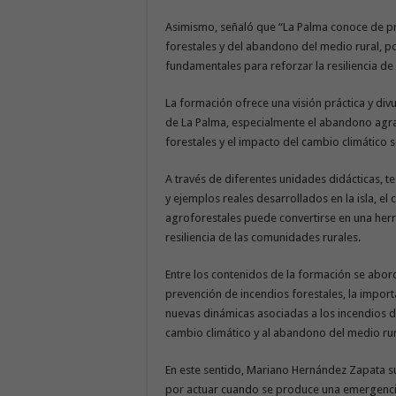
Asimismo, señaló que “La Palma conoce de p
forestales y del abandono del medio rural, p
fundamentales para reforzar la resiliencia de l
La formación ofrece una visión práctica y div
de La Palma, especialmente el abandono agrari
forestales y el impacto del cambio climático s
A través de diferentes unidades didácticas, t
y ejemplos reales desarrollados en la isla, e
agroforestales puede convertirse en una herra
resiliencia de las comunidades rurales.
Entre los contenidos de la formación se abord
prevención de incendios forestales, la importa
nuevas dinámicas asociadas a los incendios d
cambio climático y al abandono del medio rur
En este sentido, Mariano Hernández Zapata s
por actuar cuando se produce una emergencia,