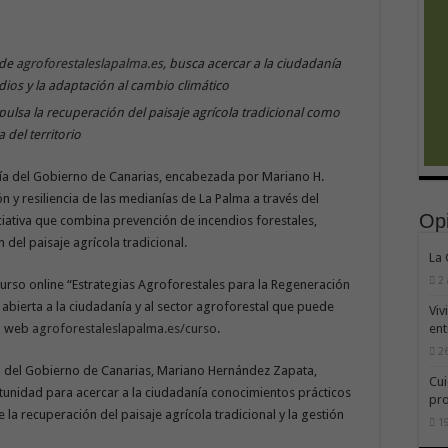
 de
agroforestaleslapalma.es
, busca acercar a la ciudadanía
ios y la adaptación al cambio climático
pulsa la recuperación del paisaje agrícola tradicional como
 del territorio
gía del Gobierno de Canarias, encabezada por Mariano H.
 y resiliencia de las medianías de La Palma a través del
Op
ciativa que combina prevención de incendios forestales,
del paisaje agrícola tradicional.
La
2
curso online “Estrategias Agroforestales para la Regeneración
abierta a la ciudadanía y al sector agroforestal que puede
Viv
ent
na web
agroforestaleslapalma.es/curso
.
26
ía del Gobierno de Canarias, Mariano Hernández Zapata,
Cui
tunidad para acercar a la ciudadanía conocimientos prácticos
pr
la recuperación del paisaje agrícola tradicional y la gestión
19