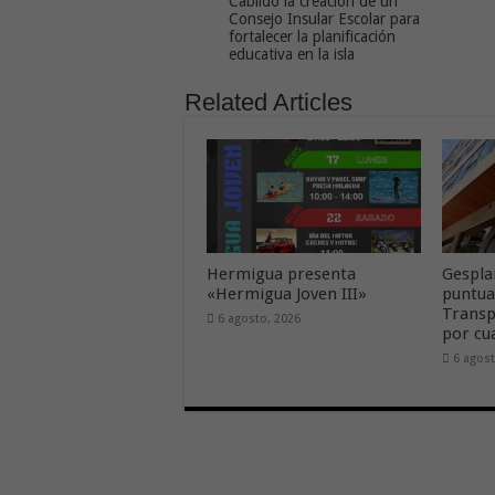
Cabildo la creación de un
Consejo Insular Escolar para
fortalecer la planificación
educativa en la isla
Related Articles
Hermigua presenta
Gespla
«Hermigua Joven III»
puntua
Transp
6 agosto, 2026
por cu
6 agost