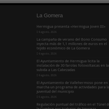
La Gomera
Hermigua presenta «Hermigua Joven III»
6 agosto, 2026
La campaña de verano del Bono Consumo
inyecta más de 1,1 millones de euros en el
tejido económico de La Gomera
6 agosto, 2026
El Ayuntamiento de Hermigua licita la
instalación de 30 farolas fotovoltaicas en la
subida a Las Cabezadas
6 agosto, 2026
El Ayuntamiento de Vallehermoso pone en
marcha un programa de actividades para l
juventud del municipio
5 agosto, 2026
Regulación puntual del tráfico en el Túnel d
la Cumbre por trabajos de limpieza