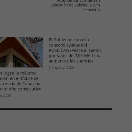
Autonómica Villa de San
Sebastián de voleibol alevín
femenino
El Gobierno canario
concede ayudas del
POSEICAN-Pesca al sector
por valor de 7,09 M€ tras
aumentar las cuantías
6 agosto, 2026
n logra la máxima
ción en el Índice de
arencia de Canarias
arto año consecutivo
o, 2026