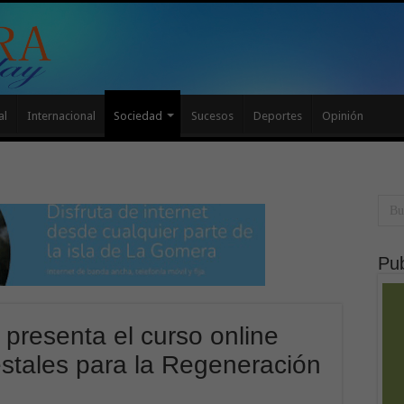
al
Internacional
Sociedad
Sucesos
Deportes
Opinión
Pub
 presenta el curso online
estales para la Regeneración