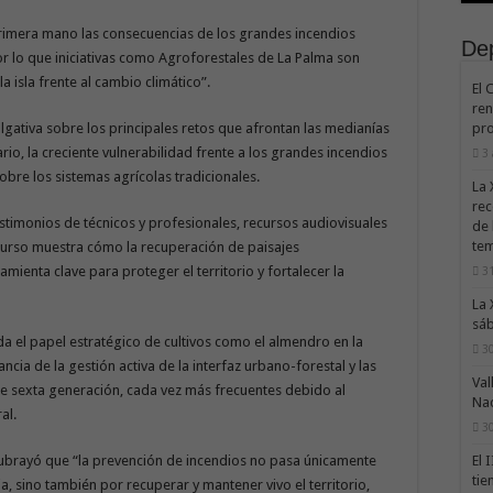
rimera mano las consecuencias de los grandes incendios
De
or lo que iniciativas como Agroforestales de La Palma son
a isla frente al cambio climático”.
El 
ren
pro
ulgativa sobre los principales retos que afrontan las medianías
o, la creciente vulnerabilidad frente a los grandes incendios
3
obre los sistemas agrícolas tradicionales.
La 
rec
estimonios de técnicos y profesionales, recursos audiovisuales
de 
te
l curso muestra cómo la recuperación de paisajes
mienta clave para proteger el territorio y fortalecer la
31
La 
sáb
a el papel estratégico de cultivos como el almendro en la
30
ncia de la gestión activa de la interfaz urbano-forestal y las
Val
e sexta generación, cada vez más frecuentes debido al
Na
al.
30
El 
ubrayó que “la prevención de incendios no pasa únicamente
tie
 sino también por recuperar y mantener vivo el territorio,