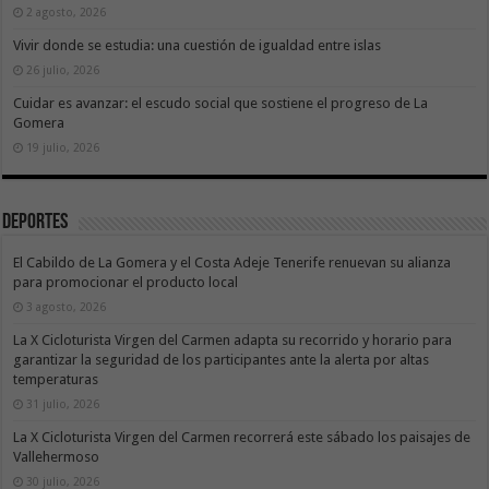
2 agosto, 2026
Vivir donde se estudia: una cuestión de igualdad entre islas
26 julio, 2026
Cuidar es avanzar: el escudo social que sostiene el progreso de La
Gomera
19 julio, 2026
Deportes
El Cabildo de La Gomera y el Costa Adeje Tenerife renuevan su alianza
para promocionar el producto local
3 agosto, 2026
La X Cicloturista Virgen del Carmen adapta su recorrido y horario para
garantizar la seguridad de los participantes ante la alerta por altas
temperaturas
31 julio, 2026
La X Cicloturista Virgen del Carmen recorrerá este sábado los paisajes de
Vallehermoso
30 julio, 2026