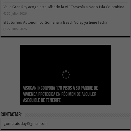
Valle Gran Rey acoge este sábado la VII Travesía a Nado Isla Colombina
30 julio, 2026
El II torneo Autonómico Gomahara Beach Vóley ya tiene fecha
27 julio, 2026
Visocan incorpora 170 pisos a su parque de
Sanidad refuerza la capacidad diagnóstica de
Transición despliega un sistema fotovoltaico
La ESSSCAN inicia la formación en primeros
El Gobierno de Canarias concede ayudas por
vivienda protegida en régimen de alquiler
los centros de salud con el impulso de la
El Gobierno de Canarias convoca el Concurso de
autónomo en los edificios del Parque Nacional
auxilios para árbitros deportivos dentro del
valor de 1,19M€ a las Cofradías de Pescadores
asequible de Tenerife
ecografía clínica
Sal Marina Agrocanarias 2026
del Teide
Proyecto Ganar
para sufragar sus gastos corrientes
Contactar:
gomeratoday@gmail.com