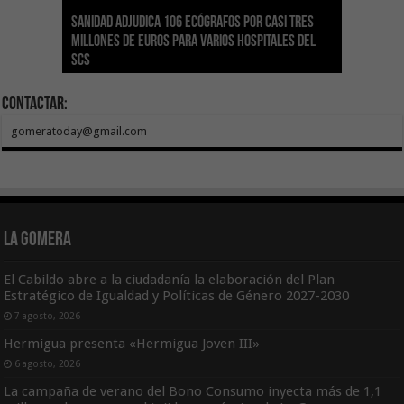
Sanidad adjudica 106 ecógrafos por casi tres
Gesplan logra la máxima puntuación en el
El Gobierno canario concede ayudas del
Transición Ecológica coordina con Ashotel su
Visocan incorpora 170 pisos a su parque de
Sanidad refuerza la capacidad diagnóstica de
millones de euros para varios hospitales del
Índice de Transparencia de Canarias por cuarto
POSEICAN-Pesca al sector por valor de 7,09 M€
adhesión a la Red de Refugios Climáticos de
vivienda protegida en régimen de alquiler
los centros de salud con el impulso de la
SCS
año consecutivo
tras aumentar las cuantías
Canarias
asequible de Tenerife
ecografía clínica
Contactar:
gomeratoday@gmail.com
La Gomera
El Cabildo abre a la ciudadanía la elaboración del Plan
Estratégico de Igualdad y Políticas de Género 2027-2030
7 agosto, 2026
Hermigua presenta «Hermigua Joven III»
6 agosto, 2026
La campaña de verano del Bono Consumo inyecta más de 1,1