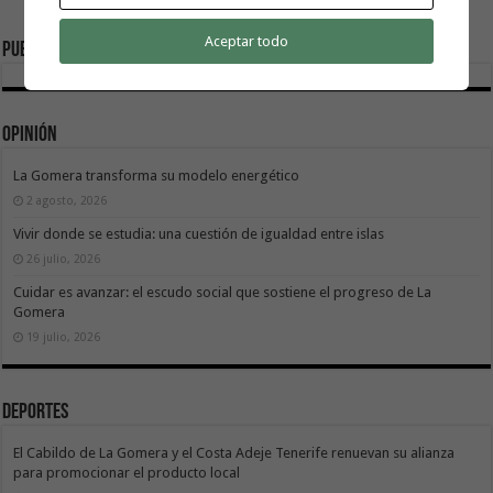
Aceptar todo
Publicidad
Opinión
La Gomera transforma su modelo energético
2 agosto, 2026
Vivir donde se estudia: una cuestión de igualdad entre islas
26 julio, 2026
Cuidar es avanzar: el escudo social que sostiene el progreso de La
Gomera
19 julio, 2026
Deportes
El Cabildo de La Gomera y el Costa Adeje Tenerife renuevan su alianza
para promocionar el producto local