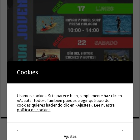
Hermigua presenta «Hermigua Joven III»
Cookies
6 agosto, 2026
La campaña de verano del Bono Consumo inyecta más de
1,1 millones de euros en el tejido económico de La
Usamos cookies. Si te parece bien, simplemente haz clic en
Gomera
«Aceptar todo». También puedes elegir qué tipo de
cookies quieres haciendo clic en «Ajustes».
Lee nuestra
6 agosto, 2026
política de cookies
Ajustes