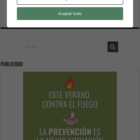
El servicio informativo itinerante de ‘La Gomera
Acompaña’ llega este lunes a Hermigua
Aceptar todo
8 agosto, 2026
Publicidad