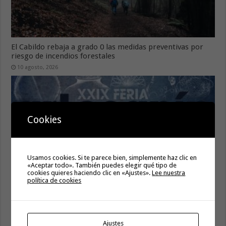
El Cabildo rebaja a grado 0 las medidas preventivas por
riesgo de incendios forestales
10 agosto, 2026
Cookies
Usamos cookies. Si te parece bien, simplemente haz clic en
«Aceptar todo». También puedes elegir qué tipo de
cookies quieres haciendo clic en «Ajustes».
Lee nuestra
política de cookies
La XXIX Feria de Artesanía de Hermigua despliega su
programación para los días 15 y 16 de agosto
10 agosto, 2026
Ajustes