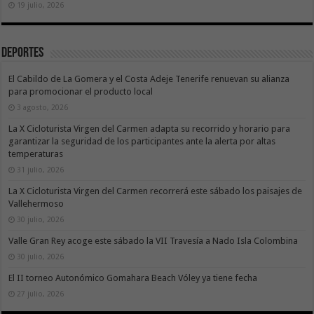
19 julio, 2026
Deportes
El Cabildo de La Gomera y el Costa Adeje Tenerife renuevan su alianza
para promocionar el producto local
3 agosto, 2026
La X Cicloturista Virgen del Carmen adapta su recorrido y horario para
garantizar la seguridad de los participantes ante la alerta por altas
temperaturas
31 julio, 2026
La X Cicloturista Virgen del Carmen recorrerá este sábado los paisajes de
Vallehermoso
30 julio, 2026
Valle Gran Rey acoge este sábado la VII Travesía a Nado Isla Colombina
30 julio, 2026
El II torneo Autonómico Gomahara Beach Vóley ya tiene fecha
27 julio, 2026