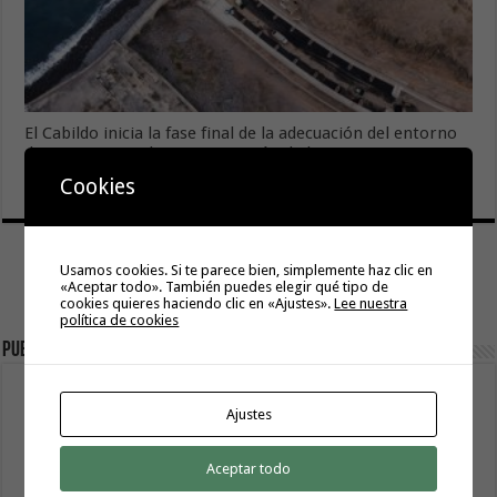
El Cabildo inicia la fase final de la adecuación del entorno
de La Rajita con la pavimentación de los aparcamientos
8 agosto, 2026
Cookies
Usamos cookies. Si te parece bien, simplemente haz clic en
«Aceptar todo». También puedes elegir qué tipo de
cookies quieres haciendo clic en «Ajustes».
Lee nuestra
política de cookies
Publicidad
Ajustes
Aceptar todo