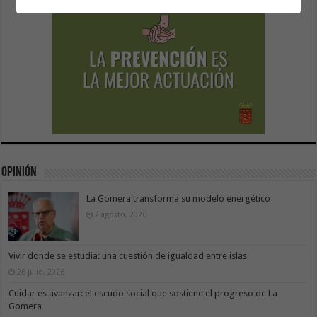
Opinión
La Gomera transforma su modelo energético
2 agosto, 2026
Vivir donde se estudia: una cuestión de igualdad entre islas
26 julio, 2026
Cuidar es avanzar: el escudo social que sostiene el progreso de La
Gomera