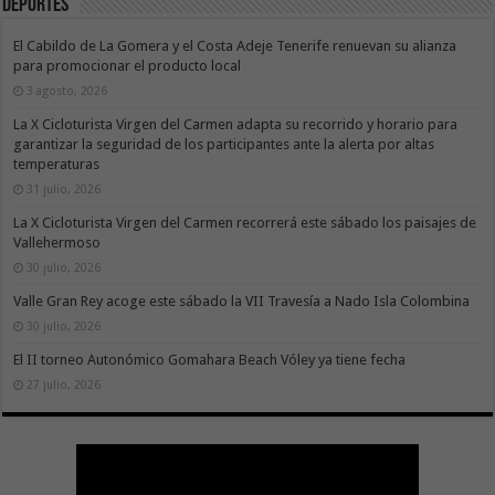
Deportes
El Cabildo de La Gomera y el Costa Adeje Tenerife renuevan su alianza
para promocionar el producto local
3 agosto, 2026
La X Cicloturista Virgen del Carmen adapta su recorrido y horario para
garantizar la seguridad de los participantes ante la alerta por altas
temperaturas
31 julio, 2026
La X Cicloturista Virgen del Carmen recorrerá este sábado los paisajes de
Vallehermoso
30 julio, 2026
Valle Gran Rey acoge este sábado la VII Travesía a Nado Isla Colombina
30 julio, 2026
El II torneo Autonómico Gomahara Beach Vóley ya tiene fecha
27 julio, 2026