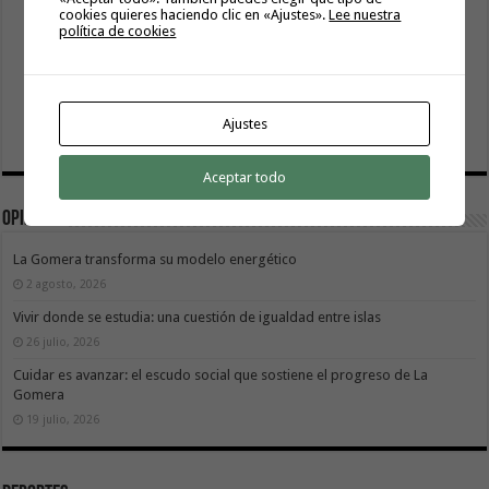
cookies quieres haciendo clic en «Ajustes».
Lee nuestra
política de cookies
Ajustes
Aceptar todo
Opinión
La Gomera transforma su modelo energético
2 agosto, 2026
Vivir donde se estudia: una cuestión de igualdad entre islas
26 julio, 2026
Cuidar es avanzar: el escudo social que sostiene el progreso de La
Gomera
19 julio, 2026